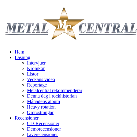
Hem
Läsning
Intervjuer
Krönikor
Listor
Veckans video
Reportage
Metalcentral rekommenderar
Denna dag i rockhistorian
Månadens album
Heavy rotation
Omröstningar
Recensioner
CD-Recensioner
Demorecensioner
Liverecensioner