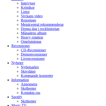
Intervjuer
Krönikor
Listor
Veckans video
Reportage
Metalcentral rekommenderar
Denna dag i rockhistorian
Månadens album
Heavy rotation
Omröstningar
Recensioner
CD-Recensioner
Demorecensioner
Liverecensioner
Nyheter
Nyhetsarkiv
Skivsläpp
Kommande konserter
Information
Annonsera
Skribenter
Kontakta oss
Spotify
Skribenter
Music TV