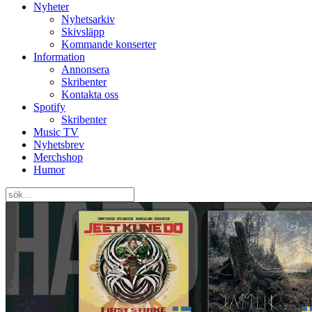
Nyheter
Nyhetsarkiv
Skivsläpp
Kommande konserter
Information
Annonsera
Skribenter
Kontakta oss
Spotify
Skribenter
Music TV
Nyhetsbrev
Merchshop
Humor