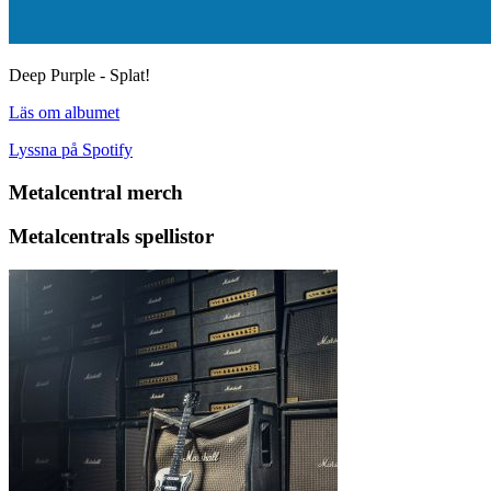
Deep Purple - Splat!
Läs om albumet
Lyssna på Spotify
Metalcentral merch
Metalcentrals spellistor