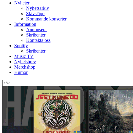
Nyheter
Nyhetsarkiv
Skivsläpp
Kommande konserter
Information
Annonsera
Skribenter
Kontakta oss
Spotify
Skribenter
Music TV
Nyhetsbrev
Merchshop
Humor