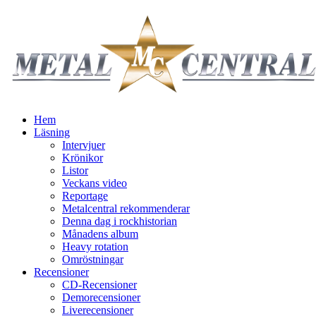
Hem
Läsning
Intervjuer
Krönikor
Listor
Veckans video
Reportage
Metalcentral rekommenderar
Denna dag i rockhistorian
Månadens album
Heavy rotation
Omröstningar
Recensioner
CD-Recensioner
Demorecensioner
Liverecensioner