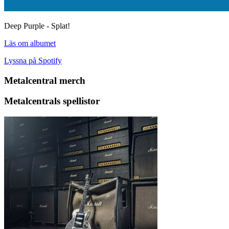
Deep Purple - Splat!
Läs om albumet
Lyssna på Spotify
Metalcentral merch
Metalcentrals spellistor