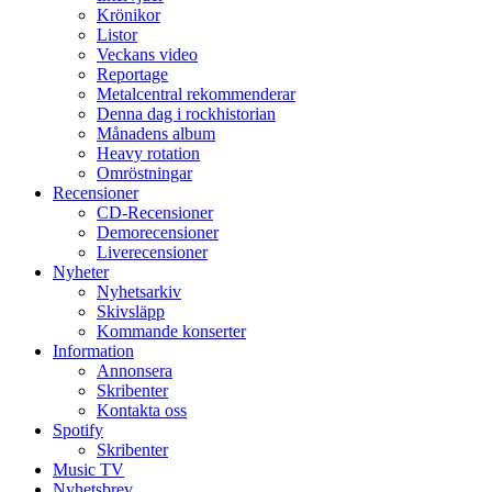
Krönikor
Listor
Veckans video
Reportage
Metalcentral rekommenderar
Denna dag i rockhistorian
Månadens album
Heavy rotation
Omröstningar
Recensioner
CD-Recensioner
Demorecensioner
Liverecensioner
Nyheter
Nyhetsarkiv
Skivsläpp
Kommande konserter
Information
Annonsera
Skribenter
Kontakta oss
Spotify
Skribenter
Music TV
Nyhetsbrev