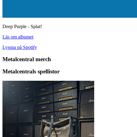
Deep Purple - Splat!
Läs om albumet
Lyssna på Spotify
Metalcentral merch
Metalcentrals spellistor