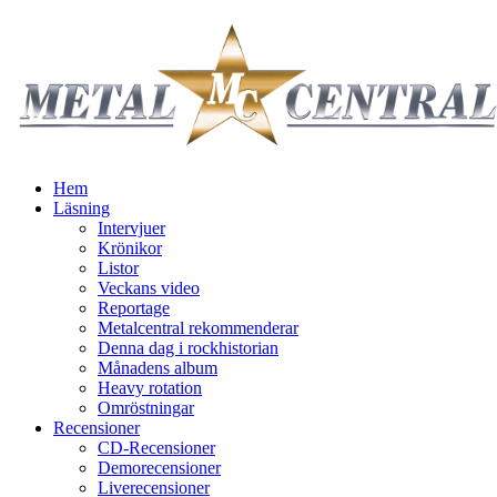
Hem
Läsning
Intervjuer
Krönikor
Listor
Veckans video
Reportage
Metalcentral rekommenderar
Denna dag i rockhistorian
Månadens album
Heavy rotation
Omröstningar
Recensioner
CD-Recensioner
Demorecensioner
Liverecensioner