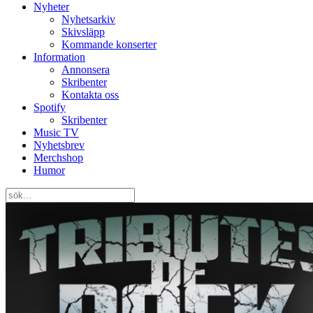
Nyheter
Nyhetsarkiv
Skivsläpp
Kommande konserter
Information
Annonsera
Skribenter
Kontakta oss
Spotify
Skribenter
Music TV
Nyhetsbrev
Merchshop
Humor