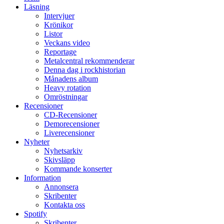
Läsning
Intervjuer
Krönikor
Listor
Veckans video
Reportage
Metalcentral rekommenderar
Denna dag i rockhistorian
Månadens album
Heavy rotation
Omröstningar
Recensioner
CD-Recensioner
Demorecensioner
Liverecensioner
Nyheter
Nyhetsarkiv
Skivsläpp
Kommande konserter
Information
Annonsera
Skribenter
Kontakta oss
Spotify
Skribenter