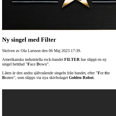
Ny singel med Filter
Skriven av Ola Larsson den
06 Maj 2023 17:39
.
Amerikanska industriella rock-bandet
FILTER
har släppt en ny
singel betitlad "
F
ace
D
own".
Låten är den andra självstående singeln från bandet, efter "
F
or
t
he
B
eaten", som släpps via nya skivbolaget
Golden Robot
.