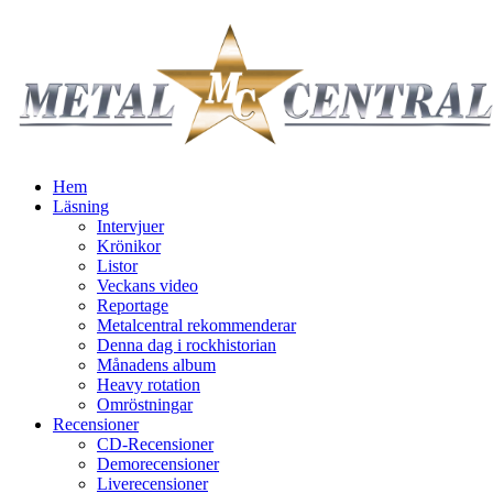
Hem
Läsning
Intervjuer
Krönikor
Listor
Veckans video
Reportage
Metalcentral rekommenderar
Denna dag i rockhistorian
Månadens album
Heavy rotation
Omröstningar
Recensioner
CD-Recensioner
Demorecensioner
Liverecensioner