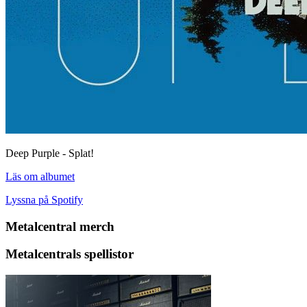
Deep Purple - Splat!
Läs om albumet
Lyssna på Spotify
Metalcentral merch
Metalcentrals spellistor