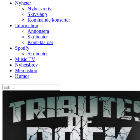
Nyheter
Nyhetsarkiv
Skivsläpp
Kommande konserter
Information
Annonsera
Skribenter
Kontakta oss
Spotify
Skribenter
Music TV
Nyhetsbrev
Merchshop
Humor