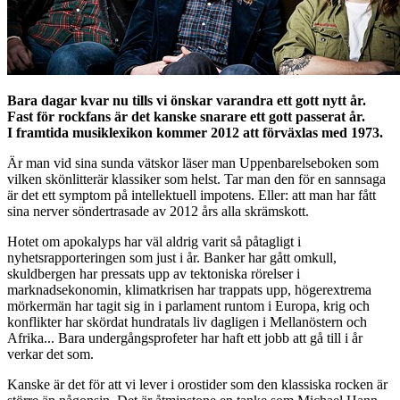
Bara dagar kvar nu tills vi önskar varandra ett gott nytt år.
Fast för rockfans är det kanske snarare ett gott passerat år.
I framtida musiklexikon kommer 2012 att förväxlas med 1973.
Är man vid sina sunda vätskor läser man Uppenbarelseboken som
vilken skönlitterär klassiker som helst. Tar man den för en sannsaga
är det ett symptom på intellektuell impotens. Eller: att man har fått
sina nerver söndertrasade av 2012 års alla skrämskott.
Hotet om apokalyps har väl aldrig varit så påtagligt i
nyhetsrapporteringen som just i år. Banker har gått omkull,
skuldbergen har pressats upp av tektoniska rörelser i
marknadsekonomin, klimatkrisen har trappats upp, högerextrema
mörkermän har tagit sig in i parlament runtom i Europa, krig och
konflikter har skördat hundratals liv dagligen i Mellanöstern och
Afrika... Bara undergångsprofeter har haft ett jobb att gå till i år
verkar det som.
Kanske är det för att vi lever i orostider som den klassiska rocken är