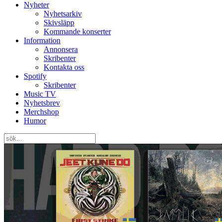
Nyheter
Nyhetsarkiv
Skivsläpp
Kommande konserter
Information
Annonsera
Skribenter
Kontakta oss
Spotify
Skribenter
Music TV
Nyhetsbrev
Merchshop
Humor