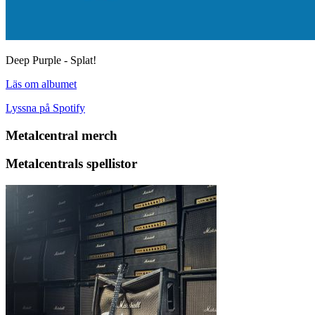
Deep Purple - Splat!
Läs om albumet
Lyssna på Spotify
Metalcentral merch
Metalcentrals spellistor