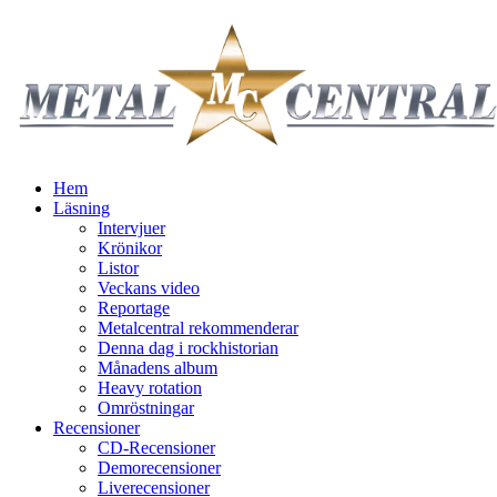
Hem
Läsning
Intervjuer
Krönikor
Listor
Veckans video
Reportage
Metalcentral rekommenderar
Denna dag i rockhistorian
Månadens album
Heavy rotation
Omröstningar
Recensioner
CD-Recensioner
Demorecensioner
Liverecensioner