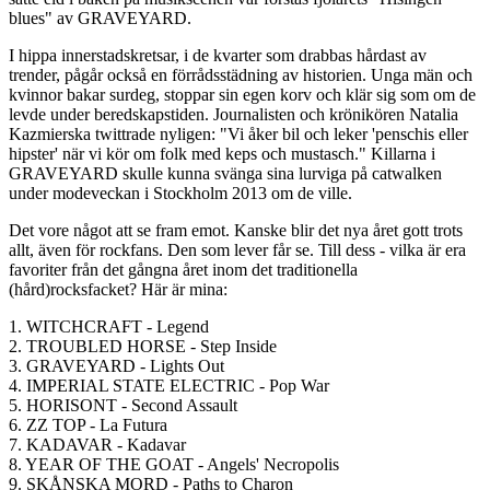
blues" av GRAVEYARD.
I hippa innerstadskretsar, i de kvarter som drabbas hårdast av
trender, pågår också en förrådsstädning av historien. Unga män och
kvinnor bakar surdeg, stoppar sin egen korv och klär sig som om de
levde under beredskapstiden. Journalisten och krönikören Natalia
Kazmierska twittrade nyligen: "Vi åker bil och leker 'penschis eller
hipster' när vi kör om folk med keps och mustasch." Killarna i
GRAVEYARD skulle kunna svänga sina lurviga på catwalken
under modeveckan i Stockholm 2013 om de ville.
Det vore något att se fram emot. Kanske blir det nya året gott trots
allt, även för rockfans. Den som lever får se. Till dess - vilka är era
favoriter från det gångna året inom det traditionella
(hård)rocksfacket? Här är mina:
1. WITCHCRAFT - Legend
2. TROUBLED HORSE - Step Inside
3. GRAVEYARD - Lights Out
4. IMPERIAL STATE ELECTRIC - Pop War
5. HORISONT - Second Assault
6. ZZ TOP - La Futura
7. KADAVAR - Kadavar
8. YEAR OF THE GOAT - Angels' Necropolis
9. SKÅNSKA MORD - Paths to Charon