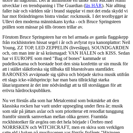
större än någonsin. Det är åtminstone en tanke som Michael Hann
utvecklar i en trendspaning i The Guardian (
läs HÄR
). När allting
faller isär och världen står i brand stapplar vi mot det enda skydd vi
har mot förändringens bistra vindar: rockmusik. I det teoribygget är
Ullevi den moderna människans kyrka - och Bruce Springsteen
prällen som mässar på tills öronen trillar av.
Förutom Bruce Springsteen har en hel armada av gamla flaggskepp
från rockhistorien hissat segel i år och avfyrat nya kanonplattor: Neil
Young, ZZ TOP, LED ZEPPELIN (livesläpp), SOUNDGARDEN
och, om man inte är så kräsmagad: VAN HALEN och KISS. Sedan
har vi EUROPE som med "Bag of bones" kammade ut
pudellockarna och borstade bort den sista konfettin ur sin musik för
att i stället släktforska sig tillbaka till bluestolvans stamfäder.
BARONESS avväpnade sig själva och började skriva musik utifrån
ett slags icke-våldsprincip: har man bara tillräckligt starka
låtar/argument är det inte nödvändigt att ta till storsläggan för att
erövra hårdrockspubliken.
Nu vet förstås alla som har Metalcentral som bokmärke att den
klassiska rocken har varit under uppsegling under flera år; musik
som står på jättars axlar och som prioriterar ett renodlat tunggung
framför sinnrik samverkan mellan olika genrer. Framtida
rockhistoriker får avgöra om det hela började i Örebro med
NORRSKEN och WITCHCRAFT, men en skiva som verkligen
satte eld i baken på musikscenen var förstås fjolårets "Hisingen