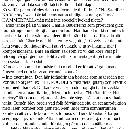
skivan var att låta som 80-talet skulle ha låtit idag.
Så varför genomfördes denna reform inte till fullo på ”No Sacrifice,
No Victory” – en i ärlighetens namn tämligen spretig och med
HAMMERFALL-mått mätt inte speciellt lyckad platta?
– Med tanke på att vi hade Charlie Bauerfeind som producent gick
förändringen inte riktigt att genomföra. Han har ett unikt sound och
med det kom inte våra nya idéer till sin rätt. Det är därför vi brutit
oss loss från Charlie och hittat en ny väg att gå. Givetvis är det inte
hela svaret, det ligger även i att vi vågade ta ut svängarna mer i
kompositionerna. Bara en sådan sak som att vi kan köra vers på
refräng två gånger i rad, följt av ett instrumentalparti på tre minuter –
och sedan är låten slut.
Kändes det som att ni måste fatta mod till er för att våga utmana
fansen med ett relativt annorlunda sound?
– Inte egentligen. Den här förändringen började som sagt redan när
Pontus (Norgren, ex-THE POODLES med flera, gitarr) och Fredrik
kom med i bandet. Då kände vi att vi hade möjlighet att utveckla
bandet i en annan riktning. Men i och med att ”No Sacrifice, No
Victory” lät som den gjorde så blev inte steget så stort som vi hade
tänkt. Turnén blev precis vad folk förväntade sig, en scenproduktion
med laser, bomber och granater. Men inför förra sommarturnén
kände vi att vi ville köra ”back to basics”. Bara Marshallådor på
scen, ingen pyroteknik. Alla band kör med pyro idag, det är inget
kul när det artonde bandet för dagen går upp och smäller med
gasoleldar. När tyska artister gör det även under en ballad så har det