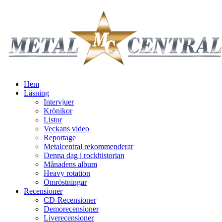
Hem
Läsning
Intervjuer
Krönikor
Listor
Veckans video
Reportage
Metalcentral rekommenderar
Denna dag i rockhistorian
Månadens album
Heavy rotation
Omröstningar
Recensioner
CD-Recensioner
Demorecensioner
Liverecensioner