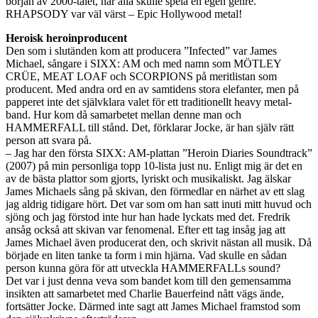
början av 2000-talet, när alla skulle spela en egen genre.
RHAPSODY var väl värst – Epic Hollywood metal!
Heroisk heroinproducent
Den som i slutänden kom att producera ”Infected” var James
Michael, sångare i SIXX: AM och med namn som MÖTLEY
CRÜE, MEAT LOAF och SCORPIONS på meritlistan som
producent. Med andra ord en av samtidens stora elefanter, men på
papperet inte det självklara valet för ett traditionellt heavy metal-
band. Hur kom då samarbetet mellan denne man och
HAMMERFALL till stånd. Det, förklarar Jocke, är han själv rätt
person att svara på.
– Jag har den första SIXX: AM-plattan ”Heroin Diaries Soundtrack”
(2007) på min personliga topp 10-lista just nu. Enligt mig är det en
av de bästa plattor som gjorts, lyriskt och musikaliskt. Jag älskar
James Michaels sång på skivan, den förmedlar en närhet av ett slag
jag aldrig tidigare hört. Det var som om han satt inuti mitt huvud och
sjöng och jag förstod inte hur han hade lyckats med det. Fredrik
ansåg också att skivan var fenomenal. Efter ett tag insåg jag att
James Michael även producerat den, och skrivit nästan all musik. Då
började en liten tanke ta form i min hjärna. Vad skulle en sådan
person kunna göra för att utveckla HAMMERFALLs sound?
Det var i just denna veva som bandet kom till den gemensamma
insikten att samarbetet med Charlie Bauerfeind nått vägs ände,
fortsätter Jocke. Därmed inte sagt att James Michael framstod som