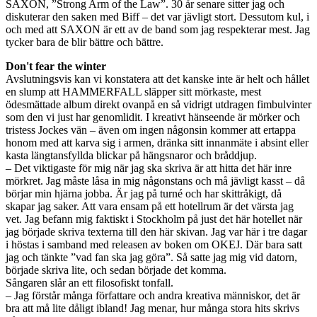
SAXON, ”Strong Arm of the Law”. 30 år senare sitter jag och
diskuterar den saken med Biff – det var jävligt stort. Dessutom kul, i
och med att SAXON är ett av de band som jag respekterar mest. Jag
tycker bara de blir bättre och bättre.
Don't fear the winter
Avslutningsvis kan vi konstatera att det kanske inte är helt och hållet
en slump att HAMMERFALL släpper sitt mörkaste, mest
ödesmättade album direkt ovanpå en så vidrigt utdragen fimbulvinter
som den vi just har genomlidit. I kreativt hänseende är mörker och
tristess Jockes vän – även om ingen någonsin kommer att ertappa
honom med att karva sig i armen, dränka sitt innanmäte i absint eller
kasta längtansfyllda blickar på hängsnaror och bråddjup.
– Det viktigaste för mig när jag ska skriva är att hitta det här inre
mörkret. Jag måste låsa in mig någonstans och må jävligt kasst – då
börjar min hjärna jobba. Är jag på turné och har skittråkigt, då
skapar jag saker. Att vara ensam på ett hotellrum är det värsta jag
vet. Jag befann mig faktiskt i Stockholm på just det här hotellet när
jag började skriva texterna till den här skivan. Jag var här i tre dagar
i höstas i samband med releasen av boken om OKEJ. Där bara satt
jag och tänkte ”vad fan ska jag göra”. Så satte jag mig vid datorn,
började skriva lite, och sedan började det komma.
Sångaren slår an ett filosofiskt tonfall.
– Jag förstår många författare och andra kreativa människor, det är
bra att må lite dåligt ibland! Jag menar, hur många stora hits skrivs