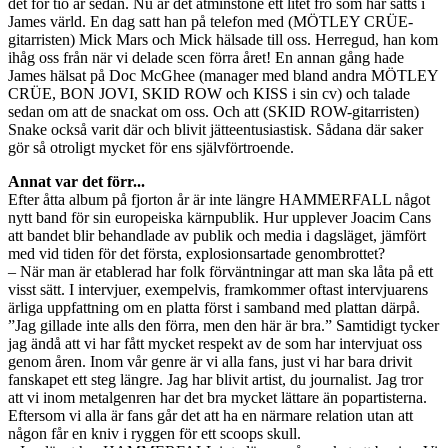
det för tio år sedan. Nu är det åtminstone ett litet frö som har såtts i
James värld. En dag satt han på telefon med (MÖTLEY CRÜE-
gitarristen) Mick Mars och Mick hälsade till oss. Herregud, han kom
ihåg oss från när vi delade scen förra året! En annan gång hade
James hälsat på Doc McGhee (manager med bland andra MÖTLEY
CRÜE, BON JOVI, SKID ROW och KISS i sin cv) och talade
sedan om att de snackat om oss. Och att (SKID ROW-gitarristen)
Snake också varit där och blivit jätteentusiastisk. Sådana där saker
gör så otroligt mycket för ens självförtroende.
Annat var det förr...
Efter åtta album på fjorton år är inte längre HAMMERFALL något
nytt band för sin europeiska kärnpublik. Hur upplever Joacim Cans
att bandet blir behandlade av publik och media i dagsläget, jämfört
med vid tiden för det första, explosionsartade genombrottet?
– När man är etablerad har folk förväntningar att man ska låta på ett
visst sätt. I intervjuer, exempelvis, framkommer oftast intervjuarens
ärliga uppfattning om en platta först i samband med plattan därpå.
”Jag gillade inte alls den förra, men den här är bra.” Samtidigt tycker
jag ändå att vi har fått mycket respekt av de som har intervjuat oss
genom åren. Inom vår genre är vi alla fans, just vi har bara drivit
fanskapet ett steg längre. Jag har blivit artist, du journalist. Jag tror
att vi inom metalgenren har det bra mycket lättare än popartisterna.
Eftersom vi alla är fans går det att ha en närmare relation utan att
någon får en kniv i ryggen för ett scoops skull.