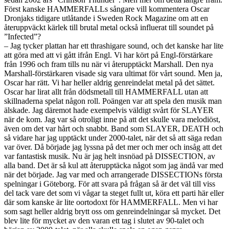
Först kanske HAMMERFALLs sångare vill kommentera Oscar
Dronjaks tidigare utlåtande i Sweden Rock Magazine om att en
återuppväckt kärlek till brutal metal också influerat till soundet på
”Infected”?
– Jag tycker plattan har ett thrashigare sound, och det kanske har lite
att göra med att vi gått ifrån Engl. Vi har kört på Engl-förstärkare
från 1996 och fram tills nu när vi återupptäckt Marshall. Den nya
Marshall-förstärkaren visade sig vara ultimat för vårt sound. Men ja,
Oscar har rätt. Vi har heller aldrig genreindelat metal på det sättet.
Oscar har lirat allt från dödsmetall till HAMMERFALL utan att
skillnaderna spelat någon roll. Poängen var att spela den musik man
älskade. Jag däremot hade exempelvis väldigt svårt för SLAYER
när de kom. Jag var så otroligt inne på att det skulle vara melodiöst,
även om det var hårt och snabbt. Band som SLAYER, DEATH och
så vidare har jag upptäckt under 2000-talet, när det så att säga redan
var över. Då började jag lyssna på det mer och mer och insåg att det
var fantastisk musik. Nu är jag helt insnöad på DISSECTION, av
alla band. Det är så kul att återupptäcka något som jag ändå var med
när det började. Jag var med och arrangerade DISSECTIONs första
spelningar i Göteborg. För att svara på frågan så är det väl till viss
del tack vare det som vi vågar ta steget fullt ut, köra ett parti här eller
där som kanske är lite oortodoxt för HAMMERFALL. Men vi har
som sagt heller aldrig brytt oss om genreindelningar så mycket. Det
blev lite för mycket av den varan ett tag i slutet av 90-talet och