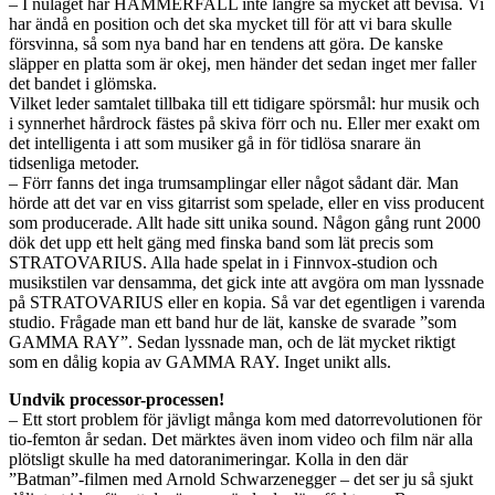
– I nuläget har HAMMERFALL inte längre så mycket att bevisa. Vi
har ändå en position och det ska mycket till för att vi bara skulle
försvinna, så som nya band har en tendens att göra. De kanske
släpper en platta som är okej, men händer det sedan inget mer faller
det bandet i glömska.
Vilket leder samtalet tillbaka till ett tidigare spörsmål: hur musik och
i synnerhet hårdrock fästes på skiva förr och nu. Eller mer exakt om
det intelligenta i att som musiker gå in för tidlösa snarare än
tidsenliga metoder.
– Förr fanns det inga trumsamplingar eller något sådant där. Man
hörde att det var en viss gitarrist som spelade, eller en viss producent
som producerade. Allt hade sitt unika sound. Någon gång runt 2000
dök det upp ett helt gäng med finska band som lät precis som
STRATOVARIUS. Alla hade spelat in i Finnvox-studion och
musikstilen var densamma, det gick inte att avgöra om man lyssnade
på STRATOVARIUS eller en kopia. Så var det egentligen i varenda
studio. Frågade man ett band hur de lät, kanske de svarade ”som
GAMMA RAY”. Sedan lyssnade man, och de lät mycket riktigt
som en dålig kopia av GAMMA RAY. Inget unikt alls.
Undvik processor-processen!
– Ett stort problem för jävligt många kom med datorrevolutionen för
tio-femton år sedan. Det märktes även inom video och film när alla
plötsligt skulle ha med datoranimeringar. Kolla in den där
”Batman”-filmen med Arnold Schwarzenegger – det ser ju så sjukt