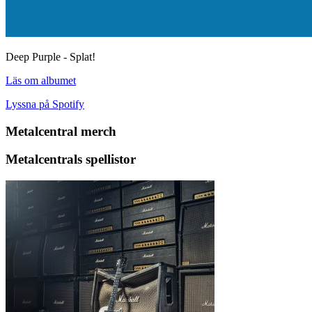
Deep Purple - Splat!
Läs om albumet
Lyssna på Spotify
Metalcentral merch
Metalcentrals spellistor