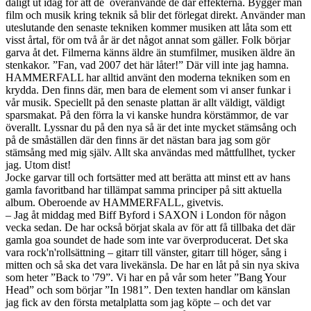
dåligt ut idag för att de överanvände de där effekterna. Bygger man
film och musik kring teknik så blir det förlegat direkt. Använder man
uteslutande den senaste tekniken kommer musiken att låta som ett
visst årtal, för om två år är det något annat som gäller. Folk börjar
garva åt det. Filmerna känns äldre än stumfilmer, musiken äldre än
stenkakor. ”Fan, vad 2007 det här låter!” Där vill inte jag hamna.
HAMMERFALL har alltid använt den moderna tekniken som en
krydda. Den finns där, men bara de element som vi anser funkar i
vår musik. Speciellt på den senaste plattan är allt väldigt, väldigt
sparsmakat. På den förra la vi kanske hundra körstämmor, de var
överallt. Lyssnar du på den nya så är det inte mycket stämsång och
på de småställen där den finns är det nästan bara jag som gör
stämsång med mig själv. Allt ska användas med måttfullhet, tycker
jag. Utom dist!
Jocke garvar till och fortsätter med att berätta att minst ett av hans
gamla favoritband har tillämpat samma principer på sitt aktuella
album. Oberoende av HAMMERFALL, givetvis.
– Jag åt middag med Biff Byford i SAXON i London för någon
vecka sedan. De har också börjat skala av för att få tillbaka det där
gamla goa soundet de hade som inte var överproducerat. Det ska
vara rock'n'rollsättning – gitarr till vänster, gitarr till höger, sång i
mitten och så ska det vara livekänsla. De har en låt på sin nya skiva
som heter ”Back to '79”. Vi har en på vår som heter ”Bang Your
Head” och som börjar ”In 1981”. Den texten handlar om känslan
jag fick av den första metalplatta som jag köpte – och det var