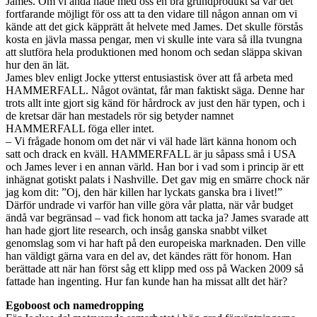
James. Om vi ändå hade med oss en bra grundprodukt så var det
fortfarande möjligt för oss att ta den vidare till någon annan om vi
kände att det gick käpprätt åt helvete med James. Det skulle förstås
kosta en jävla massa pengar, men vi skulle inte vara så illa tvungna
att slutföra hela produktionen med honom och sedan släppa skivan
hur den än lät.
James blev enligt Jocke ytterst entusiastisk över att få arbeta med
HAMMERFALL. Något oväntat, får man faktiskt säga. Denne har
trots allt inte gjort sig känd för hårdrock av just den här typen, och i
de kretsar där han mestadels rör sig betyder namnet
HAMMERFALL föga eller intet.
– Vi frågade honom om det när vi väl hade lärt känna honom och
satt och drack en kväll. HAMMERFALL är ju såpass små i USA
och James lever i en annan värld. Han bor i vad som i princip är ett
inhägnat gotiskt palats i Nashville. Det gav mig en smärre chock när
jag kom dit: ”Oj, den här killen har lyckats ganska bra i livet!”
Därför undrade vi varför han ville göra vår platta, när vår budget
ändå var begränsad – vad fick honom att tacka ja? James svarade att
han hade gjort lite research, och insåg ganska snabbt vilket
genomslag som vi har haft på den europeiska marknaden. Den ville
han väldigt gärna vara en del av, det kändes rätt för honom. Han
berättade att när han först såg ett klipp med oss på Wacken 2009 så
fattade han ingenting. Hur fan kunde han ha missat allt det här?
Egoboost och namedropping