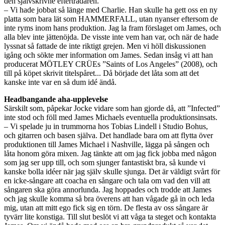
den självskrivne efterträdaren.
– Vi hade jobbat så länge med Charlie. Han skulle ha gett oss en ny
platta som bara lät som HAMMERFALL, utan nyanser eftersom de
inte ryms inom hans produktion. Jag la fram förslaget om James, och
alla blev inte jättenöjda. De visste inte vem han var, och när de hade
lyssnat så fattade de inte riktigt grejen. Men vi höll diskussionen
igång och sökte mer information om James. Sedan insåg vi att han
producerat MÖTLEY CRÜEs ”Saints of Los Angeles” (2008), och
till på köpet skrivit titelspåret... Då började det låta som att det
kanske inte var en så dum idé ändå.
Headbangande aha-upplevelse
Särskilt som, påpekar Jocke vidare som han gjorde då, att ”Infected”
inte stod och föll med James Michaels eventuella produktionsinsats.
– Vi spelade ju in trummorna hos Tobias Lindell i Studio Bohus,
och gitarren och basen själva. Det handlade bara om att flytta över
produktionen till James Michael i Nashville, lägga på sången och
låta honom göra mixen. Jag tänkte att om jag fick jobba med någon
som jag ser upp till, och som sjunger fantastiskt bra, så kunde vi
kanske bolla idéer när jag själv skulle sjunga. Det är väldigt svårt för
en icke-sångare att coacha en sångare och tala om vad den vill att
sångaren ska göra annorlunda. Jag hoppades och trodde att James
och jag skulle komma så bra överens att han vågade gå in och leda
mig, utan att mitt ego fick sig en törn. De flesta av oss sångare är
tyvärr lite konstiga. Till slut beslöt vi att våga ta steget och kontakta