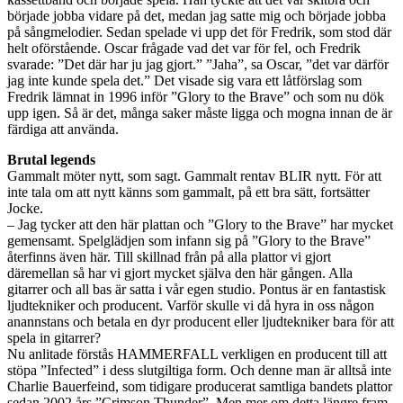
började jobba vidare på det, medan jag satte mig och började jobba
på sångmelodier. Sedan spelade vi upp det för Fredrik, som stod där
helt oförstående. Oscar frågade vad det var för fel, och Fredrik
svarade: ”Det där har ju jag gjort.” ”Jaha”, sa Oscar, ”det var därför
jag inte kunde spela det.” Det visade sig vara ett låtförslag som
Fredrik lämnat in 1996 inför ”Glory to the Brave” och som nu dök
upp igen. Så är det, många saker måste ligga och mogna innan de är
färdiga att använda.
Brutal legends
Gammalt möter nytt, som sagt. Gammalt rentav BLIR nytt. För att
inte tala om att nytt känns som gammalt, på ett bra sätt, fortsätter
Jocke.
– Jag tycker att den här plattan och ”Glory to the Brave” har mycket
gemensamt. Spelglädjen som infann sig på ”Glory to the Brave”
återfinns även här. Till skillnad från på alla plattor vi gjort
däremellan så har vi gjort mycket själva den här gången. Alla
gitarrer och all bas är satta i vår egen studio. Pontus är en fantastisk
ljudtekniker och producent. Varför skulle vi då hyra in oss någon
anannstans och betala en dyr producent eller ljudtekniker bara för att
spela in gitarrer?
Nu anlitade förstås HAMMERFALL verkligen en producent till att
stöpa ”Infected” i dess slutgiltiga form. Och denne man är alltså inte
Charlie Bauerfeind, som tidigare producerat samtliga bandets plattor
sedan 2002 års ”Crimson Thunder”. Men mer om detta längre fram.