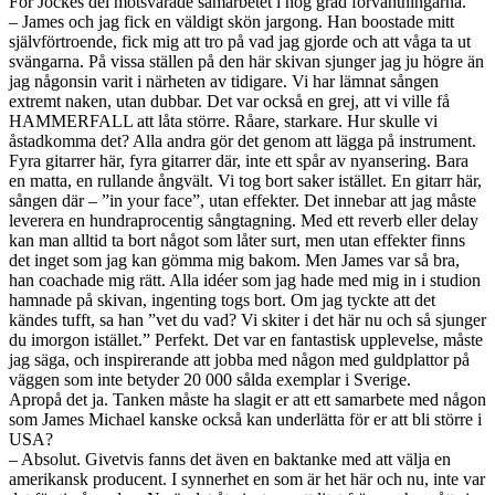
För Jockes del motsvarade samarbetet i hög grad förväntningarna.
– James och jag fick en väldigt skön jargong. Han boostade mitt
självförtroende, fick mig att tro på vad jag gjorde och att våga ta ut
svängarna. På vissa ställen på den här skivan sjunger jag ju högre än
jag någonsin varit i närheten av tidigare. Vi har lämnat sången
extremt naken, utan dubbar. Det var också en grej, att vi ville få
HAMMERFALL att låta större. Råare, starkare. Hur skulle vi
åstadkomma det? Alla andra gör det genom att lägga på instrument.
Fyra gitarrer här, fyra gitarrer där, inte ett spår av nyansering. Bara
en matta, en rullande ångvält. Vi tog bort saker istället. En gitarr här,
sången där – ”in your face”, utan effekter. Det innebar att jag måste
leverera en hundraprocentig sångtagning. Med ett reverb eller delay
kan man alltid ta bort något som låter surt, men utan effekter finns
det inget som jag kan gömma mig bakom. Men James var så bra,
han coachade mig rätt. Alla idéer som jag hade med mig in i studion
hamnade på skivan, ingenting togs bort. Om jag tyckte att det
kändes tufft, sa han ”vet du vad? Vi skiter i det här nu och så sjunger
du imorgon istället.” Perfekt. Det var en fantastisk upplevelse, måste
jag säga, och inspirerande att jobba med någon med guldplattor på
väggen som inte betyder 20 000 sålda exemplar i Sverige.
Apropå det ja. Tanken måste ha slagit er att ett samarbete med någon
som James Michael kanske också kan underlätta för er att bli större i
USA?
– Absolut. Givetvis fanns det även en baktanke med att välja en
amerikansk producent. I synnerhet en som är het här och nu, inte var