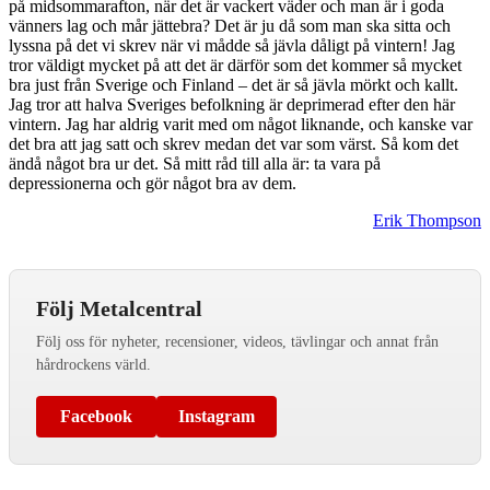
på midsommarafton, när det är vackert väder och man är i goda
vänners lag och mår jättebra? Det är ju då som man ska sitta och
lyssna på det vi skrev när vi mådde så jävla dåligt på vintern! Jag
tror väldigt mycket på att det är därför som det kommer så mycket
bra just från Sverige och Finland – det är så jävla mörkt och kallt.
Jag tror att halva Sveriges befolkning är deprimerad efter den här
vintern. Jag har aldrig varit med om något liknande, och kanske var
det bra att jag satt och skrev medan det var som värst. Så kom det
ändå något bra ur det. Så mitt råd till alla är: ta vara på
depressionerna och gör något bra av dem.
Erik Thompson
Följ Metalcentral
Följ oss för nyheter, recensioner, videos, tävlingar och annat från
hårdrockens värld.
Facebook
Instagram