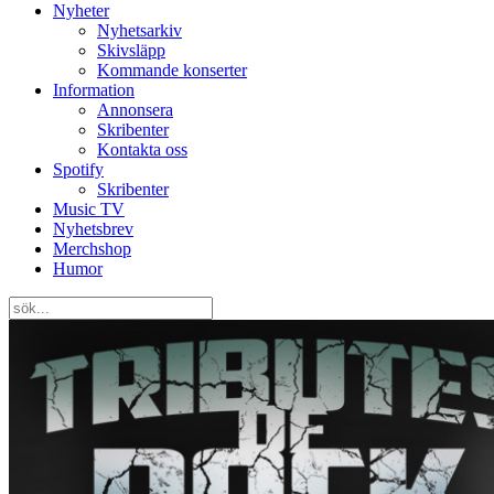
Nyheter
Nyhetsarkiv
Skivsläpp
Kommande konserter
Information
Annonsera
Skribenter
Kontakta oss
Spotify
Skribenter
Music TV
Nyhetsbrev
Merchshop
Humor