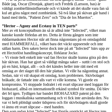
Både jag, Oscar (Dronjak, gitarr) och Fredrik (Larsson, bas) är
väldigt zombiefilmsinfluerade och vi kände att det skulle vara fan så
kul att göra något med zombietänk. Så två låtar på skivan går hand i
hand med titeln, ”Patient Zero” och ”Dia de los Muertos”.
”Hector – Agony and Ecstasy in TEN parts”
Mer av ett konceptalbum än så är alltså inte ”Infected”, vilket man
kanske kunde förledas att tro. Detta är första gången som inte
riddarmaskoten Hector står att finna någonstans på en omslagsbild
med HAMMERFALL, vilket bara det väckt uppseende och inte
sällan harm. Den saken beror dock inte på att ”Infected” bärs upp av
ett Hectorlöst handlingskoncept, förklarar Jocke.
– Vi visste helt enkelt inte vad fan Hector skulle kunna göra på den
här skivan. Han har gjort så väldigt många saker – suttit i en stol och
på en häst, krigat, allt – och det kändes heller inte rätt med ett
omslag av det slaget till den här plattan. Vi ville ha någonting annat.
Sedan, när vi väl skapat ett omslag, kom problemen. Skivbolaget
bråkade, de fattade inte alls vart vi ville komma. Vi gjorde en
kompromiss. Vi stoppade fodralet i ett svart slipcase med loggan för
biohazard, alltså en internationellt erkänd symbol för smitta. Då blev
det fel igen. Tydligen har bandet BIOHAZARD patent på den
loggan i musikaliska sammanhang och vi fick inte använda den. Nu
var vi helt plötsligt under tidspress och för skivbolagets skull gjorde
vi ännu ett svart slipcase – med handen.
Den som redan köpt ”Infected” har förstås upptäckt att Hector inte