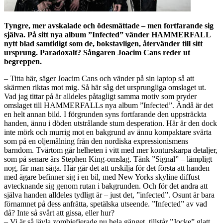
Tyngre, mer avskalade och ödesmättade – men fortfarande sig
själva. På sitt nya album ”Infected” vänder HAMMERFALL
nytt blad samtidigt som de, bokstavligen, återvänder till sitt
ursprung. Paradoxalt? Sångaren Joacim Cans reder ut
begreppen.
– Titta här, säger Joacim Cans och vänder på sin laptop så att
skärmen riktas mot mig. Så här såg det ursprungliga omslaget ut.
Vad jag tittar på är alldeles påtagligt samma motiv som pryder
omslaget till HAMMERFALLs nya album ”Infected”. Ändå är det
en helt annan bild. I förgrunden syns fortfarande den uppsträckta
handen, ännu i döden utstrålande stum desperation. Här är den dock
inte mörk och murrig mot en bakgrund av ännu kompaktare svärta
som på en oljemålning från den nordiska expressionismens
barndom. Tvärtom går helheten i vitt med mer konturskarpa detaljer,
som på senare års Stephen King-omslag. Tänk ”Signal” – lämpligt
nog, får man säga. Här går det att urskilja för det första att handen
med ägare befinner sig i en bil, med New Yorks skyline diffust
avtecknande sig genom rutan i bakgrunden. Och för det andra att
själva handen alldeles tydligt är – just det, ”infected”. Osunt är bara
förnamnet på dess anfrätta, spetälska utseende. ”Infected” av vad
då? Inte så svårt att gissa, eller hur?
– Vi är så jävla zombiefierade nu hela gänget, tillstår ”Jocke” glatt.