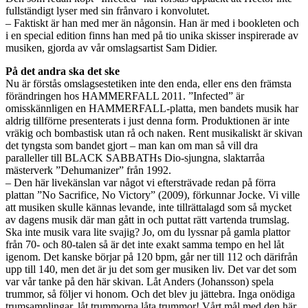
fullständigt lyser med sin frånvaro i konvolutet.
– Faktiskt är han med mer än någonsin. Han är med i bookleten och
i en special edition finns han med på tio unika skisser inspirerade av
musiken, gjorda av vår omslagsartist Sam Didier.
På det andra ska det ske
Nu är förstås omslagsestetiken inte den enda, eller ens den främsta
förändringen hos HAMMERFALL 2011. ”Infected” är
omisskännligen en HAMMERFALL-platta, men bandets musik har
aldrig tillförne presenterats i just denna form. Produktionen är inte
vräkig och bombastisk utan rå och naken. Rent musikaliskt är skivan
det tyngsta som bandet gjort – man kan om man så vill dra
paralleller till BLACK SABBATHs Dio-sjungna, slaktarråa
mästerverk ”Dehumanizer” från 1992.
– Den här livekänslan var något vi eftersträvade redan på förra
plattan ”No Sacrifice, No Victory” (2009), förkunnar Jocke. Vi ville
att musiken skulle kännas levande, inte tillrättalagd som så mycket
av dagens musik där man gått in och puttat rätt vartenda trumslag.
Ska inte musik vara lite svajig? Jo, om du lyssnar på gamla plattor
från 70- och 80-talen så är det inte exakt samma tempo en hel låt
igenom. Det kanske börjar på 120 bpm, går ner till 112 och därifrån
upp till 140, men det är ju det som ger musiken liv. Det var det som
var vår tanke på den här skivan. Låt Anders (Johansson) spela
trummor, så följer vi honom. Och det blev ju jättebra. Inga onödiga
trumsamplingar, låt trummorna låta trummor! Vårt mål med den här