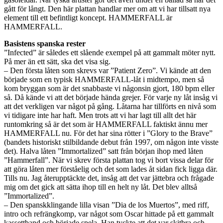
gått för långt. Den här plattan handlar mer om att vi har tillsatt nya
element till ett befintligt koncept. HAMMERFALL är
HAMMERFALL.
Basistens spanska rester
”Infected” är således ett slående exempel på att gammalt möter nytt.
På mer än ett sätt, ska det visa sig.
– Den första låten som skrevs var ”Patient Zero”. Vi kände att den
började som en typisk HAMMERFALL-låt i midtempo, men så
kom bryggan som är det snabbaste vi någonsin gjort, 180 bpm eller
så. Då kände vi att det började hända grejer. För varje ny låt insåg vi
att det verkligen var något på gång. Låtarna har tillförts en nivå som
vi tidigare inte har haft. Men trots att vi har lagt till allt det här
runtomkring så är det som är HAMMERFALL faktiskt ännu mer
HAMMERFALL nu. För det har sina rötter i ”Glory to the Brave”
(bandets historiskt stilbildande debut från 1997, om någon inte visste
det). Halva låten ”Immortalized” satt från början ihop med låten
”Hammerfall”. När vi skrev första plattan tog vi bort vissa delar för
att göra låten mer förståelig och det som lades åt sidan fick ligga där.
Tills nu. Jag återupptäckte det, insåg att det var jättebra och frågade
mig om det gick att sätta ihop till en helt ny låt. Det blev alltså
”Immortalized”.
– Den spanskklingande lilla visan ”Dia de los Muertos”, med riff,
intro och refrängkomp, var något som Oscar hittade på ett gammalt
kassettband och började spela. Han tyckte att det var skitbra och