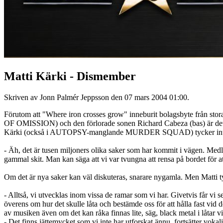
Matti Kärki - Dismember
Skriven av Jonn Palmér Jeppsson den
07 mars 2004 01:00
.
Förutom att "Where iron crosses grow" inneburit bolagsbyte från stor
OF OMISSION) och den förlorade sonen Richard Cabeza (bas) är det i
Kärki (också i AUTOPSY-manglande MURDER SQUAD) tycker inte at
- Äh, det är tusen miljoners olika saker som har kommit i vägen. Medl
gammal skit. Man kan säga att vi var tvungna att rensa på bordet för at
Om det är nya saker kan väl diskuteras, snarare nygamla. Men Matti ty
- Alltså, vi utvecklas inom vissa de ramar som vi har. Givetvis får vi s
överens om hur det skulle låta och bestämde oss för att hålla fast vid d
av musiken även om det kan råka finnas lite, säg, black metal i låtar vi
- Det finns jättemycket som vi inte har utforskat ännu, fortsätter vokali