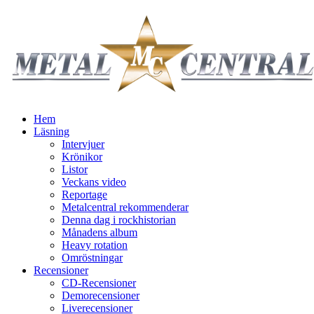
Hem
Läsning
Intervjuer
Krönikor
Listor
Veckans video
Reportage
Metalcentral rekommenderar
Denna dag i rockhistorian
Månadens album
Heavy rotation
Omröstningar
Recensioner
CD-Recensioner
Demorecensioner
Liverecensioner