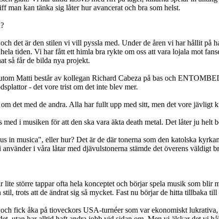
riff man kan tänka sig låter hur avancerat och bra som helst.
n?
h det är den stilen vi vill pyssla med. Under de åren vi har hållit på ha
 hela tiden. Vi har fått ett himla bra rykte om oss att vara lojala mot fa
 så får de bilda nya projekt.
om Matti består av kollegan Richard Cabeza på bas och ENTOMBED-d
lattor - det vore trist om det inte blev mer.
ta om det med de andra. Alla har fullt upp med sitt, men det vore jävligt 
as med i musiken för att den ska vara äkta death metal. Det låter ju helt 
 musica", eller hur? Det är de där tonerna som den katolska kyrkan för
vi använder i våra låtar med djävulstonerna stämde det överens väldigt b
 lite större tappar ofta hela konceptet och börjar spela musik som blir 
l, trots att de ändrat sig så mycket. Fast nu börjar de hitta tillbaka til
vor och fick åka på tioveckors USA-turnéer som var ekonomiskt lukrativa, 
et, utan har alltid haft andra jobb vid sidan om. Men vi älskar det vi hå