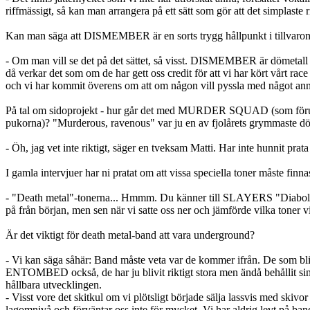
riffmässigt, så kan man arrangera på ett sätt som gör att det simplaste 
Kan man säga att DISMEMBER är en sorts trygg hållpunkt i tillvaro
- Om man vill se det på det sättet, så visst. DISMEMBER är dömetall oc
då verkar det som om de har gett oss credit för att vi har kört vårt race
och vi har kommit överens om att om någon vill pyssla med något annat
På tal om sidoprojekt - hur går det med MURDER SQUAD (som förut
pukorna)? "Murderous, ravenous" var ju en av fjolårets grymmaste dödsp
- Öh, jag vet inte riktigt, säger en tveksam Matti. Har inte hunnit pra
I gamla intervjuer har ni pratat om att vissa speciella toner måste finn
- "Death metal"-tonerna... Hmmm. Du känner till SLAYERS "Diabolus in
på från början, men sen när vi satte oss ner och jämförde vilka toner 
Är det viktigt för death metal-band att vara underground?
- Vi kan säga såhär: Band måste veta var de kommer ifrån. De som blir
ENTOMBED också, de har ju blivit riktigt stora men ändå behållit sin sti
hållbara utvecklingen.
- Visst vore det skitkul om vi plötsligt började sälja lassvis med ski
lagomnivå och förväntar oss inte för mycket. Vi har aldrig levt på band