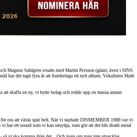
 och Magnus Sahlgren ersatts med Martin Persson (gitarr, även i SINS
r det tagit fyra år att frambringa ett nytt album. Vokalisten Matti
na att skaffa en ny, vi bytte bolag och redde upp en massa annan
ig få för oss att växla spår helt. När vi startade DISMEMBER 1988 var vi
 vi har ett sound som vi kan utnyttja, som gör att det blir death metal
lting - så vi ska komma ihåg det... Och även om man inte utvecklas