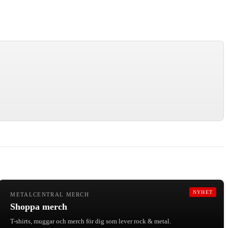
NYHET
METALCENTRAL MERCH
Shoppa merch
T-shirts, muggar och merch för dig som lever rock & metal.