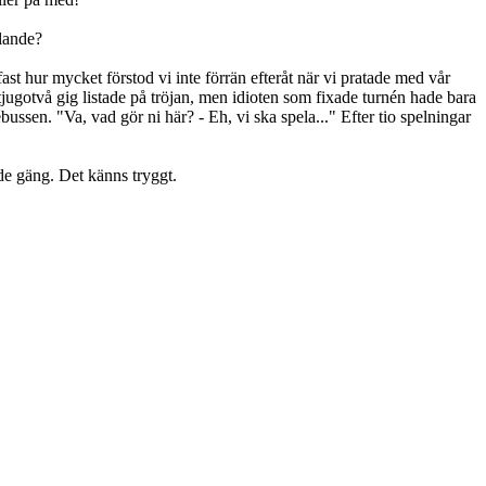
glande?
ast hur mycket förstod vi inte förrän efteråt när vi pratade med vår
jugotvå gig listade på tröjan, men idioten som fixade turnén hade bara
bussen. "Va, vad gör ni här? - Eh, vi ska spela..." Efter tio spelningar
e gäng. Det känns tryggt.