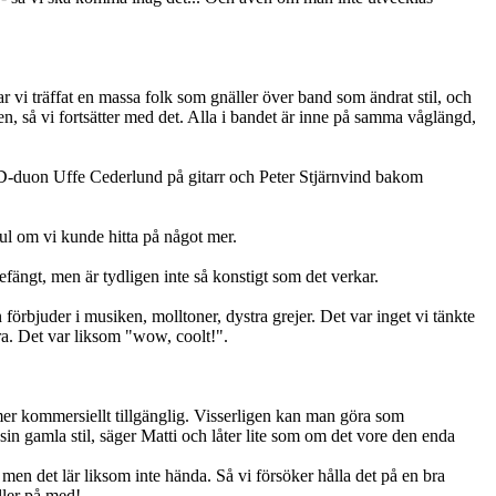
r vi träffat en massa folk som gnäller över band som ändrat stil, och
nsen, så vi fortsätter med det. Alla i bandet är inne på samma våglängd,
uon Uffe Cederlund på gitarr och Peter Stjärnvind bakom
kul om vi kunde hitta på något mer.
befängt, men är tydligen inte så konstigt som det verkar.
bjuder i musiken, molltoner, dystra grejer. Det var inget vi tänkte
ra. Det var liksom "wow, coolt!".
mer kommersiellt tillgänglig. Visserligen kan man göra som
l sin gamla stil, säger Matti och låter lite som om det vore den enda
men det lär liksom inte hända. Så vi försöker hålla det på en bra
ller på med!