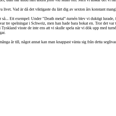
 livet. Vad är då det viktigaste du lärt dig av sexton års konstant man
er så... Ett exempel: Under "Death metal"-turnén blev vi duktigt lurade, f
var tre spelningar i Schweiz, men han hade bara bokat en. Tror det var t
 i Tyskland visste de inte ens att vi skulle spela när vi dök upp med turné
gar.
 år till, något annat kan man knappast vänta sig från detta seglivad