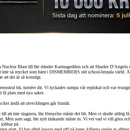
a Nuclear Blast till lite mindre Karmageddon och att Sharlee D'Angelo
nte så mycket som hänt i DISMEMBERS old school-brutala värld. Ändå ha
t det är så konstigt.
emsstrul hit, turnéer dit. Vi lyckades sumpa vår replokal och var tvung
t få plats med nya saker.
cker ändå att utvecklingen går framåt.
e till att inte stagnera, lite förnyelse måste det bli. Men vi skulle aldr
et. Men som sagt, lite nytt tänkande måste in. Vi vet vad vi vill göra och
 jobbar på.
sten glatt. Vi har alltid lassvis med riff på lager, killarna spelar in al