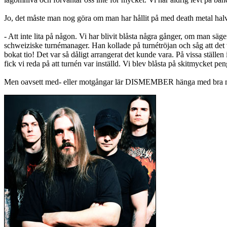
Jo, det måste man nog göra om man har hållit på med death metal halva
- Att inte lita på någon. Vi har blivit blåsta några gånger, om man säg
schweiziske turnémanager. Han kollade på turnétröjan och såg att det 
bokat tio! Det var så dåligt arrangerat det kunde vara. På vissa ställen
fick vi reda på att turnén var inställd. Vi blev blåsta på skitmycket pen
Men oavsett med- eller motgångar lär DISMEMBER hänga med bra många