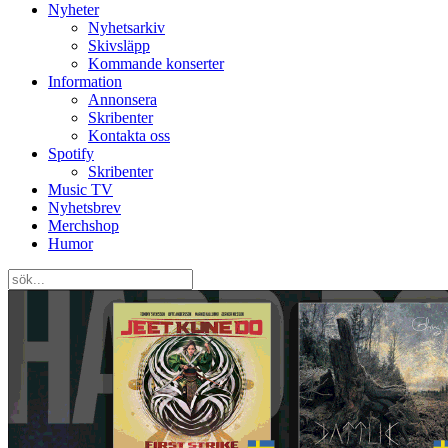
Nyheter
Nyhetsarkiv
Skivsläpp
Kommande konserter
Information
Annonsera
Skribenter
Kontakta oss
Spotify
Skribenter
Music TV
Nyhetsbrev
Merchshop
Humor