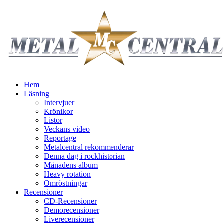
Hem
Läsning
Intervjuer
Krönikor
Listor
Veckans video
Reportage
Metalcentral rekommenderar
Denna dag i rockhistorian
Månadens album
Heavy rotation
Omröstningar
Recensioner
CD-Recensioner
Demorecensioner
Liverecensioner