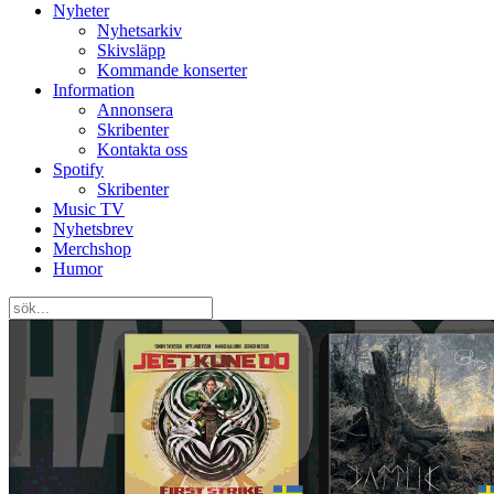
Nyheter
Nyhetsarkiv
Skivsläpp
Kommande konserter
Information
Annonsera
Skribenter
Kontakta oss
Spotify
Skribenter
Music TV
Nyhetsbrev
Merchshop
Humor