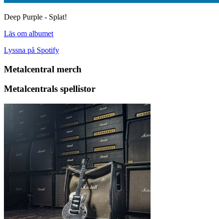
Deep Purple - Splat!
Läs om albumet
Lyssna på Spotify
Metalcentral merch
Metalcentrals spellistor