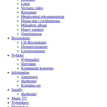
Listor
Veckans video
Reportage
Metalcentral rekommenderar
Denna dag i rockhistorian
Månadens album
Heavy rotation
Omröstningar
Recensioner
CD-Recensioner
Demorecensioner
Liverecensioner
Nyheter
Nyhetsarkiv
Skivsläpp
Kommande konserter
Information
Annonsera
Skribenter
Kontakta oss
Spotify
Skribenter
Music TV
Nyhetsbrev
Merchshop