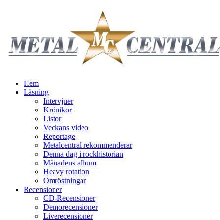
Hem
Läsning
Intervjuer
Krönikor
Listor
Veckans video
Reportage
Metalcentral rekommenderar
Denna dag i rockhistorian
Månadens album
Heavy rotation
Omröstningar
Recensioner
CD-Recensioner
Demorecensioner
Liverecensioner