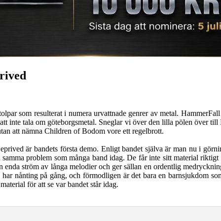
rived
stolpar som resulterat i numera urvattnade genrer av metal. HammerFall
r att inte tala om göteborgsmetal. Sneglar vi över den lilla pölen över ti
utan att nämna Children of Bodom vore ett regelbrott.
ved är bandets första demo. Enligt bandet själva är man nu i görninge
 samma problem som många band idag. De får inte sitt material riktigt l
 bli en enda ström av långa melodier och ger sällan en ordentlig medryckn
ria har nånting på gång, och förmodligen är det bara en barnsjukdom s
aterial för att se var bandet står idag.