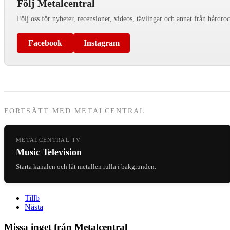
Följ Metalcentral
Följ oss för nyheter, recensioner, videos, tävlingar och annat från hårdro
Facebook
Instagram
FORTSÄTT MED METALCENTRAL
METALCENTRAL TV
Music Television
Starta kanalen och låt metallen rulla i bakgrunden.
Tillb
Nästa
Missa inget från Metalcentral