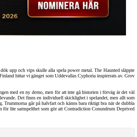
 dök upp och vips skulle alla spela power metal. The Haunted släppte
ll Finland hittar vi gänget som Uddevallas Cyphoria inspirerats av. Grov
n med en ny demo, men för att inte gå historien i förväg är det väl
evande. Det finns en individuell skicklighet i spelandet, men allt som
ing. Trummorna går på halvfart och känns bara riktigt bra när de dubbla
om för lite samspelthet som gör att Contradiction Conundrum Deprived