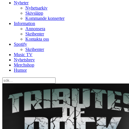
Nyheter
Nyhetsarkiv
Skivsläpp
Kommande konserter
Information
Annonsera
Skribenter
Kontakta oss
Spotify
Skribenter
Music TV
Nyhetsbrev
Merchshop
Humor