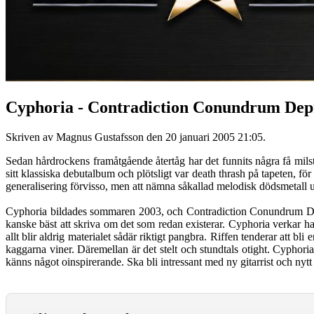
Cyphoria - Contradiction Conundrum Dep
Skriven av Magnus Gustafsson den
20 januari 2005 21:05
.
Sedan hårdrockens framåtgående återtåg har det funnits några få mil
sitt klassiska debutalbum och plötsligt var death thrash på tapeten, fö
generalisering förvisso, men att nämna såkallad melodisk dödsmetall 
Cyphoria bildades sommaren 2003, och Contradiction Conundrum Depri
kanske bäst att skriva om det som redan existerar. Cyphoria verkar ha
allt blir aldrig materialet sådär riktigt pangbra. Riffen tenderar att
kaggarna viner. Däremellan är det stelt och stundtals otight. Cypho
känns något oinspirerande. Ska bli intressant med ny gitarrist och nytt m