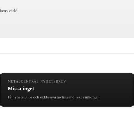
ckens värld.
METALCENTRAL NYHETSBREV
Missa inget
Få nyheter, tips och exklusiva tävlingar direkt i inkorgen.