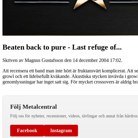
Beaten back to pure - Last refuge of...
Skriven av Magnus Gustafsson den
14 december 2004 17:02
.
Att recensera ett band man inte hört är fruktansvärt komplicerat. Att s
growl och ett lidelsefullt kväkande. Akustiska stycken invävda i growl o
genomlyssningar har inget satt sig. För mycket crossovers är aldrig bra
Följ Metalcentral
Följ oss för nyheter, recensioner, videos, tävlingar och annat från hårdro
Facebook
Instagram