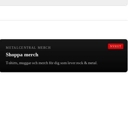
NYHET
METALCENTRAL MERCH
Shoppa merch
T-shirts, muggar och merch för dig som lever rock & metal.