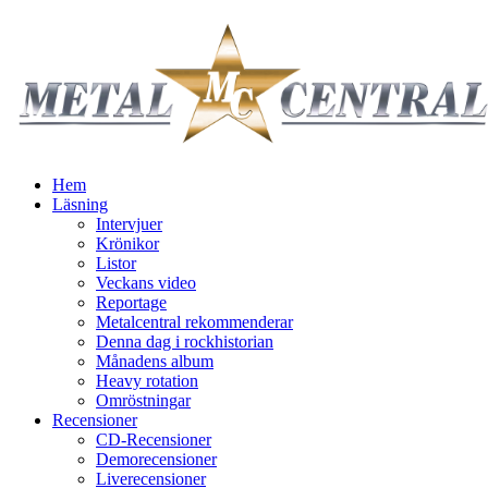
Hem
Läsning
Intervjuer
Krönikor
Listor
Veckans video
Reportage
Metalcentral rekommenderar
Denna dag i rockhistorian
Månadens album
Heavy rotation
Omröstningar
Recensioner
CD-Recensioner
Demorecensioner
Liverecensioner