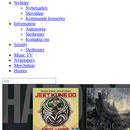
Nyheter
Nyhetsarkiv
Skivsläpp
Kommande konserter
Information
Annonsera
Skribenter
Kontakta oss
Spotify
Skribenter
Music TV
Nyhetsbrev
Merchshop
Humor