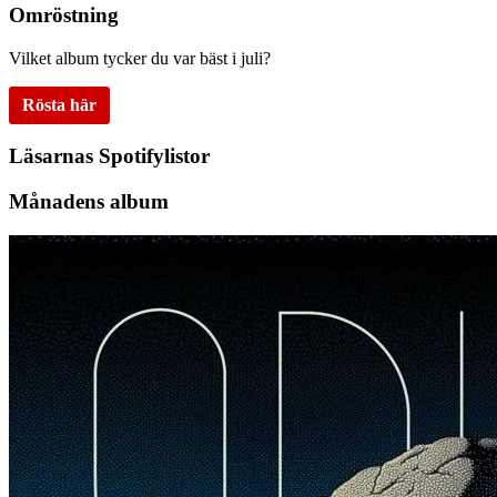
Omröstning
Vilket album tycker du var bäst i juli?
Rösta här
Läsarnas Spotifylistor
Månadens album