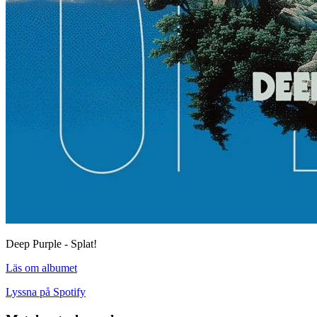
Deep Purple - Splat!
Läs om albumet
Lyssna på Spotify