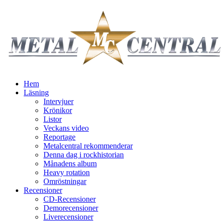
Hem
Läsning
Intervjuer
Krönikor
Listor
Veckans video
Reportage
Metalcentral rekommenderar
Denna dag i rockhistorian
Månadens album
Heavy rotation
Omröstningar
Recensioner
CD-Recensioner
Demorecensioner
Liverecensioner