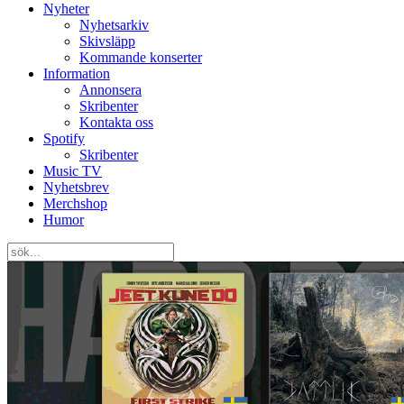
Nyheter
Nyhetsarkiv
Skivsläpp
Kommande konserter
Information
Annonsera
Skribenter
Kontakta oss
Spotify
Skribenter
Music TV
Nyhetsbrev
Merchshop
Humor