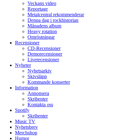
Veckans video
Reportage
Metalcentral rekommenderar
Denna dag i rockhistorian
Månadens album
Heavy rotation
Omröstningar
Recensioner
CD-Recensioner
Demorecensioner
Liverecensioner
Nyheter
Nyhetsarkiv
Skivsläpp
Kommande konserter
Information
Annonsera
Skribenter
Kontakta oss
Spotify
Skribenter
Music TV
Nyhetsbrev
Merchshop
Humor