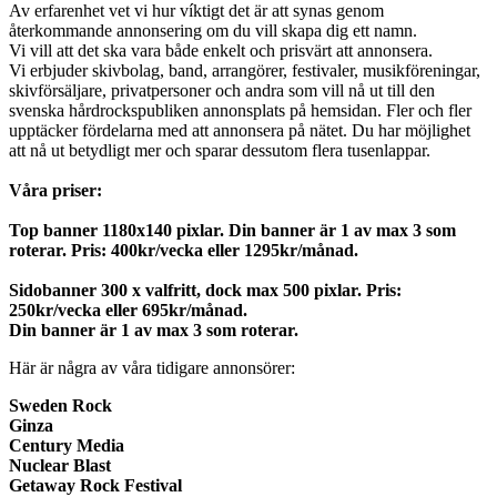
Av erfarenhet vet vi hur víktigt det är att synas genom
återkommande annonsering om du vill skapa dig ett namn.
Vi vill att det ska vara både enkelt och prisvärt att annonsera.
Vi erbjuder skivbolag, band, arrangörer, festivaler, musikföreningar,
skivförsäljare, privatpersoner och andra som vill nå ut till den
svenska hårdrockspubliken annonsplats på hemsidan. Fler och fler
upptäcker fördelarna med att annonsera på nätet. Du har möjlighet
att nå ut betydligt mer och sparar dessutom flera tusenlappar.
Våra priser:
Top banner 1180x140 pixlar. Din banner är 1 av max 3 som
roterar. Pris: 400kr/vecka eller 1295kr/månad.
Sidobanner 300 x valfritt, dock max 500 pixlar. Pris:
250kr/vecka eller 695kr/månad.
Din banner är 1 av max 3 som roterar.
Här är några av våra tidigare annonsörer:
Sweden Rock
Ginza
Century Media
Nuclear Blast
Getaway Rock Festival