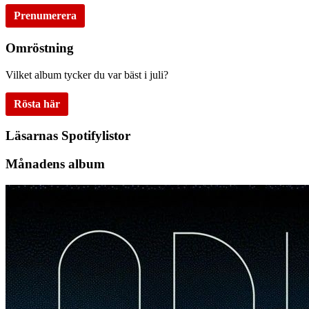
Prenumerera
Omröstning
Vilket album tycker du var bäst i juli?
Rösta här
Läsarnas Spotifylistor
Månadens album