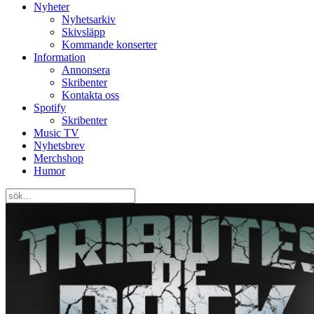
Nyheter
Nyhetsarkiv
Skivsläpp
Kommande konserter
Information
Annonsera
Skribenter
Kontakta oss
Spotify
Skribenter
Music TV
Nyhetsbrev
Merchshop
Humor