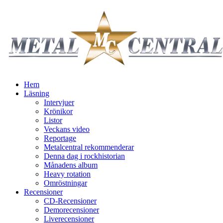
Hem
Läsning
Intervjuer
Krönikor
Listor
Veckans video
Reportage
Metalcentral rekommenderar
Denna dag i rockhistorian
Månadens album
Heavy rotation
Omröstningar
Recensioner
CD-Recensioner
Demorecensioner
Liverecensioner