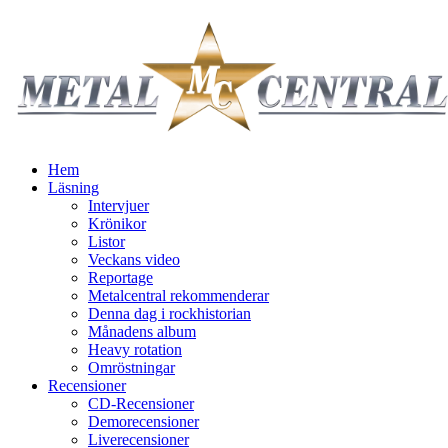
Hem
Läsning
Intervjuer
Krönikor
Listor
Veckans video
Reportage
Metalcentral rekommenderar
Denna dag i rockhistorian
Månadens album
Heavy rotation
Omröstningar
Recensioner
CD-Recensioner
Demorecensioner
Liverecensioner