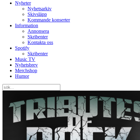
Nyheter
Nyhetsarkiv
Skivsläpp
Kommande konserter
Information
Annonsera
Skribenter
Kontakta oss
Spotify
Skribenter
Music TV
Nyhetsbrev
Merchshop
Humor