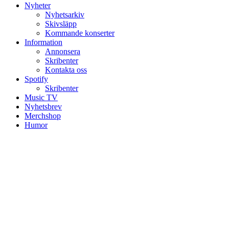
Nyheter
Nyhetsarkiv
Skivsläpp
Kommande konserter
Information
Annonsera
Skribenter
Kontakta oss
Spotify
Skribenter
Music TV
Nyhetsbrev
Merchshop
Humor