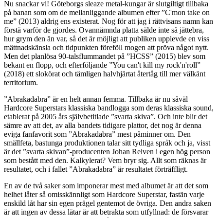
Nu snackar vi! Göteborgs sleaze metal-kungar är slutgiltigt tillbaka
på banan som om de mellanliggande albumen efter ”C'mon take on
me” (2013) aldrig ens existerat. Nog för att jag i rättvisans namn kan
förstå varför de gjordes. Ovannämnda platta sålde inte så jättebra,
hur grym den än var, så det är möjligt att publiken upplevde en viss
mättnadskänsla och tidpunkten föreföll mogen att pröva något nytt.
Men det planlösa 90-talsflummandet på ”HCSS” (2015) blev som
bekant en flopp, och efterföljande ”You can't kill my rock'n'roll”
(2018) ett slokörat och tämligen halvhjärtat återtåg till mer välkänt
territorium.
”Abrakadabra” är en helt annan femma. Tillbaka är nu såväl
Hardcore Superstars klassiska bandlogga som deras klassiska sound,
etablerat på 2005 års självbetitlade ”svarta skiva”. Och inte blir det
sämre av att det, av alla bandets tidigare plattor, det nog är denna
eviga fanfavorit som ”Abrakadabra” mest påminner om. Den
smällfeta, bastunga produktionen talar sitt tydliga språk och ja, visst
är det ”svarta skivan”-producenten Johan Reiven i egen hög person
som bestått med den. Kalkylerat? Vem bryr sig. Allt som räknas är
resultatet, och i fallet ”Abrakadabra” är resultatet förträffligt.
En av de två saker som imponerar mest med albumet är att det som
helhet låter så omisskännligt som Hardcore Superstar, fastän varje
enskild låt har sin egen prägel gentemot de övriga. Den andra saken
är att ingen av dessa låtar är att betrakta som utfyllnad: de försvarar