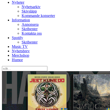
Nyheter
Nyhetsarkiv
Skivsläpp
Kommande konserter
Information
Annonsera
Skribenter
Kontakta oss
Spotify
Skribenter
Music TV
Nyhetsbrev
Merchshop
Humor