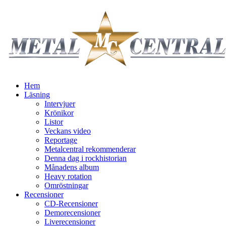
Hem
Läsning
Intervjuer
Krönikor
Listor
Veckans video
Reportage
Metalcentral rekommenderar
Denna dag i rockhistorian
Månadens album
Heavy rotation
Omröstningar
Recensioner
CD-Recensioner
Demorecensioner
Liverecensioner