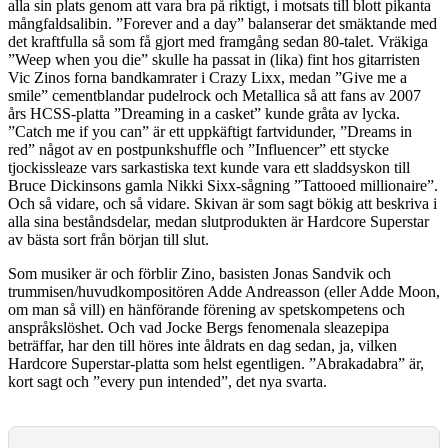
alla sin plats genom att vara bra på riktigt, i motsats till blott pikanta
mångfaldsalibin. ”Forever and a day” balanserar det smäktande med
det kraftfulla så som få gjort med framgång sedan 80-talet. Vräkiga
”Weep when you die” skulle ha passat in (lika) fint hos gitarristen
Vic Zinos forna bandkamrater i Crazy Lixx, medan ”Give me a
smile” cementblandar pudelrock och Metallica så att fans av 2007
års HCSS-platta ”Dreaming in a casket” kunde gråta av lycka.
”Catch me if you can” är ett uppkäftigt fartvidunder, ”Dreams in
red” något av en postpunkshuffle och ”Influencer” ett stycke
tjockissleaze vars sarkastiska text kunde vara ett sladdsyskon till
Bruce Dickinsons gamla Nikki Sixx-sågning ”Tattooed millionaire”.
Och så vidare, och så vidare. Skivan är som sagt bökig att beskriva i
alla sina beståndsdelar, medan slutprodukten är Hardcore Superstar
av bästa sort från början till slut.
Som musiker är och förblir Zino, basisten Jonas Sandvik och
trummisen/huvudkompositören Adde Andreasson (eller Adde Moon,
om man så vill) en hänförande förening av spetskompetens och
anspråkslöshet. Och vad Jocke Bergs fenomenala sleazepipa
beträffar, har den till höres inte åldrats en dag sedan, ja, vilken
Hardcore Superstar-platta som helst egentligen. ”Abrakadabra” är,
kort sagt och ”every pun intended”, det nya svarta.