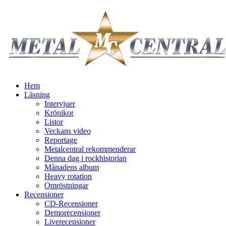
Hem
Läsning
Intervjuer
Krönikor
Listor
Veckans video
Reportage
Metalcentral rekommenderar
Denna dag i rockhistorian
Månadens album
Heavy rotation
Omröstningar
Recensioner
CD-Recensioner
Demorecensioner
Liverecensioner