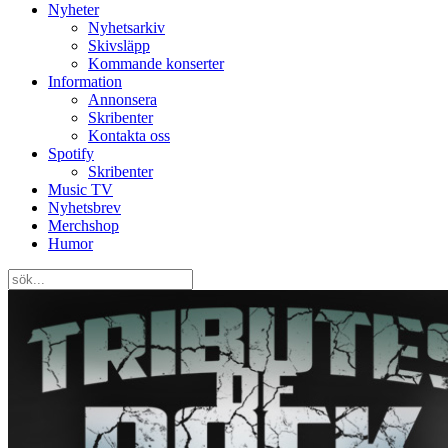
Nyheter
Nyhetsarkiv
Skivsläpp
Kommande konserter
Information
Annonsera
Skribenter
Kontakta oss
Spotify
Skribenter
Music TV
Nyhetsbrev
Merchshop
Humor