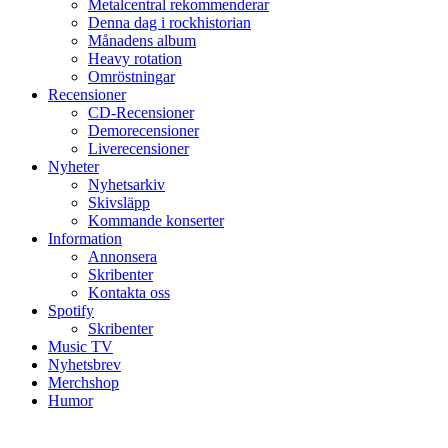
Metalcentral rekommenderar
Denna dag i rockhistorian
Månadens album
Heavy rotation
Omröstningar
Recensioner
CD-Recensioner
Demorecensioner
Liverecensioner
Nyheter
Nyhetsarkiv
Skivsläpp
Kommande konserter
Information
Annonsera
Skribenter
Kontakta oss
Spotify
Skribenter
Music TV
Nyhetsbrev
Merchshop
Humor