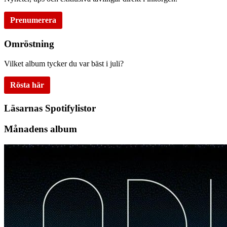
Prenumerera
Omröstning
Vilket album tycker du var bäst i juli?
Rösta här
Läsarnas Spotifylistor
Månadens album