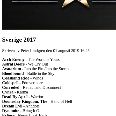
Sverige 2017
Skriven av Peter Lindgren den
01 augusti 2019 16:25
.
Arch Enemy
- The World is Yours
Astral Doors
- We Cry Out
Avatarium
- Into the Fire/Into the Storm
Bloodbound
- Battle in the Sky
Coastland Ride
- Winds
Coldspell
- Forevermore
Corroded
- Retract and Disconnect
Cyhra
- Karma
Dead By April
- Warrior
Doomsday Kingdom, The
- Hand of Hell
Dream Evil
- Antidote
Dynamite
- Bring It On
Eclipse
- Never Look Back