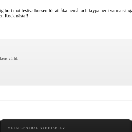
ig bort mot festivalbussen för att åka hemåt och krypa ner i varma sän
den Rock nästa!!
ckens värld.
METALCENTRAL NYHETSBREV