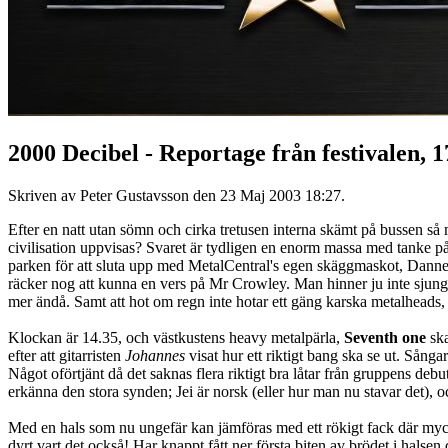
2000 Decibel - Reportage från festivalen, 1
Skriven av Peter Gustavsson den
23 Maj 2003 18:27
.
Efter en natt utan sömn och cirka tretusen interna skämt på bussen så
civilisation uppvisas? Svaret är tydligen en enorm massa med tanke på k
parken för att sluta upp med MetalCentral's egen skäggmaskot, Danne t
räcker nog att kunna en vers på Mr Crowley. Man hinner ju inte sjun
mer ändå. Samt att hot om regn inte hotar ett gäng karska metalheads
Klockan är 14.35, och västkustens heavy metalpärla,
Seventh one
ska
efter att gitarristen
Johannes
visat hur ett riktigt bang ska se ut. Sång
Något oförtjänt då det saknas flera riktigt bra låtar från gruppens de
erkänna den stora synden; Jei är norsk (eller hur man nu stavar det), o
Med en hals som nu ungefär kan jämföras med ett rökigt fack där mycke
dyrt vart det också! Har knappt fått ner första biten av brödet i halsen 