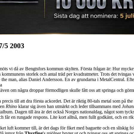
7/5 2003
 möts vi då av Bengtsfors kommun skylten. Första frågan är: Hur mycket
ommunens storlek och antal träd per kvadratmeter. Trots det tvingas vi vi
he man, alias Daniel Andersson. En av grundarna i MetalCentral. Efter 
ga
, även om några droppar förmodligen skulle fått oss att springa och gö
 precis till att dra första ackordet. Det är riktig 80-tals metal som på
aren
Rhino
klarar sig även han utmärkt och leder tillsammans med
Johan
butalbum. Dagen till ära är det också Norges nationaldag, något som tyc
ch får en rungade respons. Lite kort alltså, men fullt godkänt, och en r
t luft kommer till, är det dags för fiket med baguette och en sliskig 
då introt från
Thyrfing
's mjölner bryter ut och tvingar oss att springa 