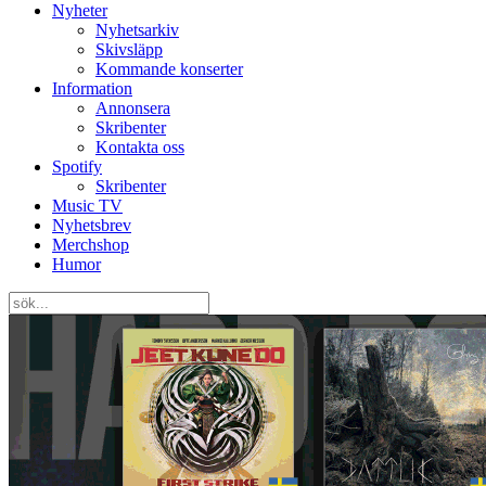
Nyheter
Nyhetsarkiv
Skivsläpp
Kommande konserter
Information
Annonsera
Skribenter
Kontakta oss
Spotify
Skribenter
Music TV
Nyhetsbrev
Merchshop
Humor