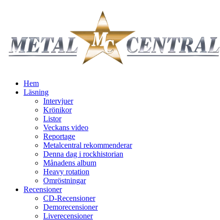
Hem
Läsning
Intervjuer
Krönikor
Listor
Veckans video
Reportage
Metalcentral rekommenderar
Denna dag i rockhistorian
Månadens album
Heavy rotation
Omröstningar
Recensioner
CD-Recensioner
Demorecensioner
Liverecensioner