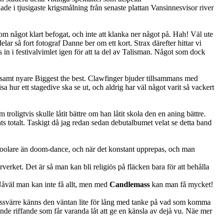
ade i tjusigaste krigsmålning från senaste plattan Vansinnesvisor river
som något klart befogat, och inte att klanka ner något på. Hah! Väl ute
ar så fort fotograf Danne ber om ett kort. Strax därefter hittar vi
 in i festivalvimlet igen för att ta del av Talisman. Något som dock
 samt nyare Biggest the best. Clawfinger bjuder tillsammans med
a hur ett stagedive ska se ut, och aldrig har väl något varit så vackert
 troligtvis skulle låtit bättre om han låtit skola den en aning bättre.
ts totalt. Taskigt då jag redan sedan debutalbumet velat se detta band
 coolare än doom-dance, och när det konstant upprepas, och man
rverket. Det är så man kan bli religiös på fläcken bara för att behålla
 Nåväl man kan inte få allt, men med
Candlemass
kan man få mycket!
ssvärre känns den väntan lite för lång med tanke på vad som komma
lande riffande som får varanda låt att ge en känsla av dejà vu. Näe mer