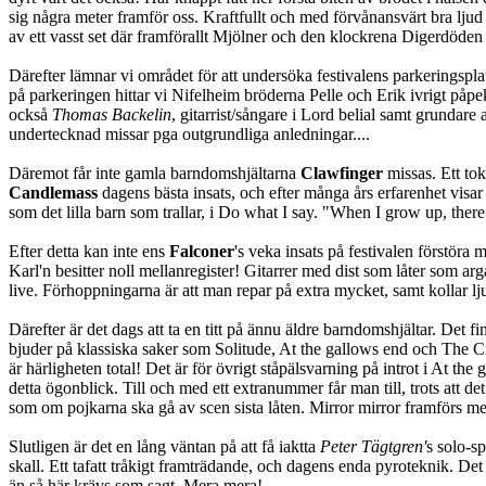
sig några meter framför oss. Kraftfullt och med förvånansvärt bra ljud
av ett vasst set där framförallt Mjölner och den klockrena Digerdöde
Därefter lämnar vi området för att undersöka festivalens parkeringsplat
på parkeringen hittar vi Nifelheim bröderna Pelle och Erik ivrigt påpek
också
Thomas Backelin
, gitarrist/sångare i Lord belial samt grundare
undertecknad missar pga outgrundliga anledningar....
Däremot får inte gamla barndomshjältarna
Clawfinger
missas. Ett to
Candlemass
dagens bästa insats, och efter många års erfarenhet visar 
som det lilla barn som trallar, i Do what I say. "When I grow up, ther
Efter detta kan inte ens
Falconer
's veka insats på festivalen förstör
Karl'n besitter noll mellanregister! Gitarrer med dist som låter som ar
live. Förhoppningarna är att man repar på extra mycket, samt kollar
Därefter är det dags att ta en titt på ännu äldre barndomshjältar. Det f
bjuder på klassiska saker som Solitude, At the gallows end och The Cr
är härligheten total! Det är för övrigt ståpälsvarning på introt i At th
detta ögonblick. Till och med ett extranummer får man till, trots att det 
som om pojkarna ska gå av scen sista låten. Mirror mirror framförs med
Slutligen är det en lång väntan på att få iaktta
Peter Tägtgren'
s solo-s
skall. Ett tafatt tråkigt framträdande, och dagens enda pyroteknik. Det
än så här krävs som sagt. Mera mera!