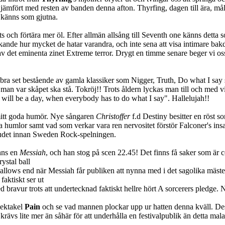
 jämfört med resten av banden denna afton. Thyrfing, dagen till ära, mål
n känns som gjutna.
s och förtära mer öl. Efter allmän allsång till Seventh one känns detta 
ande hur mycket de hatar varandra, och inte sena att visa intimare bakdel
 av det eminenta zinet Extreme terror. Drygt en timme senare beger vi oss
kbra set bestående av gamla klassiker som Nigger, Truth, Do what I say
man var skåpet ska stå. Tokröj!! Trots åldern lyckas man till och med vis
e will be a day, when everybody has to do what I say". Hallelujah!!
a mitt goda humör. Nye sångaren
Christoffer
f.d Destiny besitter en röst som
ga humlor samt vad som verkar vara ren nervositet förstör Falconer's insa
 ljudet innan Sweden Rock-spelningen.
inns en
Messiah
, och han stog på scen 22.45! Det finns få saker som är
ystal ball
e gallows end när Messiah får publiken att nynna med i det sagolika mäste
faktiskt ser ut
 bravur trots att undertecknad faktiskt hellre hört A sorcerers pledge.
pektakel
Pain
och se vad mannen plockar upp ur hatten denna kväll. De
 krävs lite mer än såhär för att underhålla en festivalpublik än detta ma