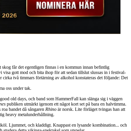
 skog får det egentligen finnas i en kommun innan befintlig
sa gott mod och bita ihop för att sedan tillslut slussas in i festival-
cirka två timmars förtärning av alkohol konstateras det följande: Det
mma oss under tak.
 the good old days, och band som HammerFall kan slänga sig i väggen
nes
publiken utmärkt igenom ett något kort set på bara en halvtimma.
ks roa bandet då sångaren
Rhino
är norsk. Lite förläget tvingas han att
iktig heavy metalunderhållning.
folköl. Ljummet, och kladdigt. Knappast en lysande kombination... och
och studera detta vikinga-spektakel som utspelar