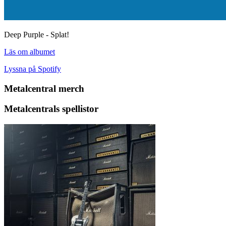
Deep Purple - Splat!
Läs om albumet
Lyssna på Spotify
Metalcentral merch
Metalcentrals spellistor