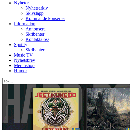
Nyheter
Nyhetsarkiv
Skivsläpp
Kommande konserter
Information
Annonsera
Skribenter
Kontakta oss
Spotify
Skribenter
Music TV
Nyhetsbrev
Merchshop
Humor