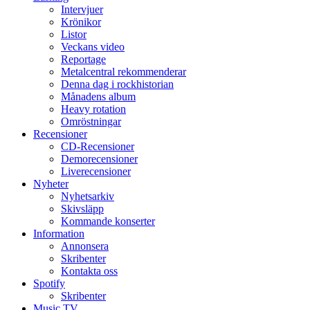
Intervjuer
Krönikor
Listor
Veckans video
Reportage
Metalcentral rekommenderar
Denna dag i rockhistorian
Månadens album
Heavy rotation
Omröstningar
Recensioner
CD-Recensioner
Demorecensioner
Liverecensioner
Nyheter
Nyhetsarkiv
Skivsläpp
Kommande konserter
Information
Annonsera
Skribenter
Kontakta oss
Spotify
Skribenter
Music TV