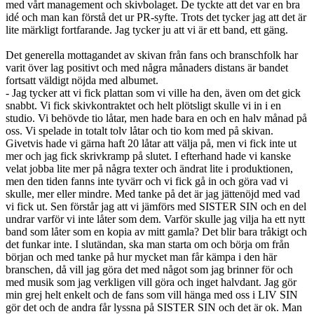
med vårt management och skivbolaget. De tyckte att det var en bra
idé och man kan förstå det ur PR-syfte. Trots det tycker jag att det är
lite märkligt fortfarande. Jag tycker ju att vi är ett band, ett gäng.
Det generella mottagandet av skivan från fans och branschfolk har
varit över lag positivt och med några månaders distans är bandet
fortsatt väldigt nöjda med albumet.
- Jag tycker att vi fick plattan som vi ville ha den, även om det gick
snabbt. Vi fick skivkontraktet och helt plötsligt skulle vi in i en
studio. Vi behövde tio låtar, men hade bara en och en halv månad på
oss. Vi spelade in totalt tolv låtar och tio kom med på skivan.
Givetvis hade vi gärna haft 20 låtar att välja på, men vi fick inte ut
mer och jag fick skrivkramp på slutet. I efterhand hade vi kanske
velat jobba lite mer på några texter och ändrat lite i produktionen,
men den tiden fanns inte tyvärr och vi fick gå in och göra vad vi
skulle, mer eller mindre. Med tanke på det är jag jättenöjd med vad
vi fick ut. Sen förstår jag att vi jämförs med SISTER SIN och en del
undrar varför vi inte låter som dem. Varför skulle jag vilja ha ett nytt
band som låter som en kopia av mitt gamla? Det blir bara tråkigt och
det funkar inte. I slutändan, ska man starta om och börja om från
början och med tanke på hur mycket man får kämpa i den här
branschen, då vill jag göra det med något som jag brinner för och
med musik som jag verkligen vill göra och inget halvdant. Jag gör
min grej helt enkelt och de fans som vill hänga med oss i LIV SIN
gör det och de andra får lyssna på SISTER SIN och det är ok. Man