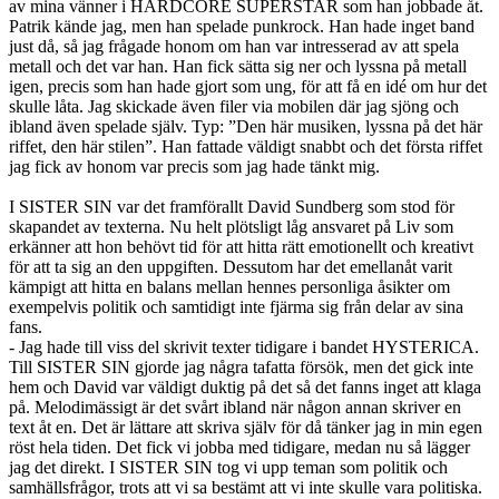
av mina vänner i HARDCORE SUPERSTAR som han jobbade åt.
Patrik kände jag, men han spelade punkrock. Han hade inget band
just då, så jag frågade honom om han var intresserad av att spela
metall och det var han. Han fick sätta sig ner och lyssna på metall
igen, precis som han hade gjort som ung, för att få en idé om hur det
skulle låta. Jag skickade även filer via mobilen där jag sjöng och
ibland även spelade själv. Typ: ”Den här musiken, lyssna på det här
riffet, den här stilen”. Han fattade väldigt snabbt och det första riffet
jag fick av honom var precis som jag hade tänkt mig.
I SISTER SIN var det framförallt David Sundberg som stod för
skapandet av texterna. Nu helt plötsligt låg ansvaret på Liv som
erkänner att hon behövt tid för att hitta rätt emotionellt och kreativt
för att ta sig an den uppgiften. Dessutom har det emellanåt varit
kämpigt att hitta en balans mellan hennes personliga åsikter om
exempelvis politik och samtidigt inte fjärma sig från delar av sina
fans.
- Jag hade till viss del skrivit texter tidigare i bandet HYSTERICA.
Till SISTER SIN gjorde jag några tafatta försök, men det gick inte
hem och David var väldigt duktig på det så det fanns inget att klaga
på. Melodimässigt är det svårt ibland när någon annan skriver en
text åt en. Det är lättare att skriva själv för då tänker jag in min egen
röst hela tiden. Det fick vi jobba med tidigare, medan nu så lägger
jag det direkt. I SISTER SIN tog vi upp teman som politik och
samhällsfrågor, trots att vi sa bestämt att vi inte skulle vara politiska.