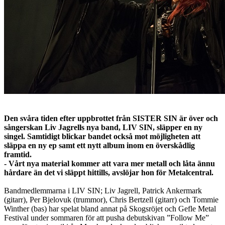
Den svåra tiden efter uppbrottet från SISTER SIN är över och
sångerskan Liv Jagrells nya band, LIV SIN, släpper en ny
singel. Samtidigt blickar bandet också mot möjligheten att
släppa en ny ep samt ett nytt album inom en överskådlig
framtid.
- Vårt nya material kommer att vara mer metall och låta ännu
hårdare än det vi släppt hittills, avslöjar hon för Metalcentral.
Bandmedlemmarna i LIV SIN; Liv Jagrell, Patrick Ankermark
(gitarr), Per Bjelovuk (trummor), Chris Bertzell (gitarr) och Tommie
Winther (bas) har spelat bland annat på Skogsröjet och Gefle Metal
Festival under sommaren för att pusha debutskivan ”Follow Me”