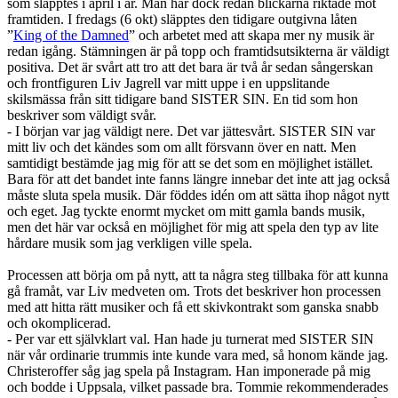
som släpptes i april i år. Man har dock redan blickarna riktade mot
framtiden. I fredags (6 okt) släpptes den tidigare outgivna låten
”
King of the Damned
” och arbetet med att skapa mer ny musik är
redan igång. Stämningen är på topp och framtidsutsikterna är väldigt
positiva. Det är svårt att tro att det bara är två år sedan sångerskan
och frontfiguren Liv Jagrell var mitt uppe i en uppslitande
skilsmässa från sitt tidigare band SISTER SIN. En tid som hon
beskriver som väldigt svår.
- I början var jag väldigt nere. Det var jättesvårt. SISTER SIN var
mitt liv och det kändes som om allt försvann över en natt. Men
samtidigt bestämde jag mig för att se det som en möjlighet istället.
Bara för att det bandet inte fanns längre innebar det inte att jag också
måste sluta spela musik. Där föddes idén om att sätta ihop något nytt
och eget. Jag tyckte enormt mycket om mitt gamla bands musik,
men det här var också en möjlighet för mig att spela den typ av lite
hårdare musik som jag verkligen ville spela.
Processen att börja om på nytt, att ta några steg tillbaka för att kunna
gå framåt, var Liv medveten om. Trots det beskriver hon processen
med att hitta rätt musiker och få ett skivkontrakt som ganska snabb
och okomplicerad.
- Per var ett självklart val. Han hade ju turnerat med SISTER SIN
när vår ordinarie trummis inte kunde vara med, så honom kände jag.
Christeroffer såg jag spela på Instagram. Han imponerade på mig
och bodde i Uppsala, vilket passade bra. Tommie rekommenderades