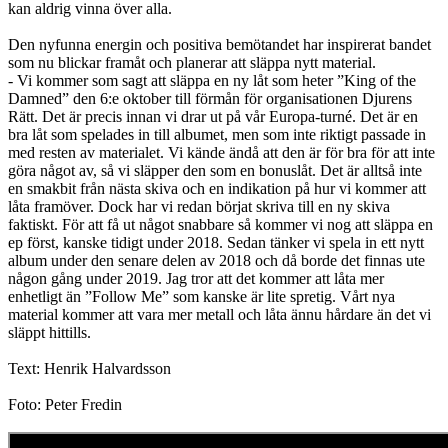
kan aldrig vinna över alla.
Den nyfunna energin och positiva bemötandet har inspirerat bandet
som nu blickar framåt och planerar att släppa nytt material.
- Vi kommer som sagt att släppa en ny låt som heter ”King of the
Damned” den 6:e oktober till förmån för organisationen Djurens
Rätt. Det är precis innan vi drar ut på vår Europa-turné. Det är en
bra låt som spelades in till albumet, men som inte riktigt passade in
med resten av materialet. Vi kände ändå att den är för bra för att inte
göra något av, så vi släpper den som en bonuslåt. Det är alltså inte
en smakbit från nästa skiva och en indikation på hur vi kommer att
låta framöver. Dock har vi redan börjat skriva till en ny skiva
faktiskt. För att få ut något snabbare så kommer vi nog att släppa en
ep först, kanske tidigt under 2018. Sedan tänker vi spela in ett nytt
album under den senare delen av 2018 och då borde det finnas ute
någon gång under 2019. Jag tror att det kommer att låta mer
enhetligt än ”Follow Me” som kanske är lite spretig. Vårt nya
material kommer att vara mer metall och låta ännu hårdare än det vi
släppt hittills.
Text: Henrik Halvardsson
Foto: Peter Fredin