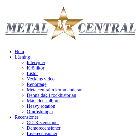
Hem
Läsning
Intervjuer
Krönikor
Listor
Veckans video
Reportage
Metalcentral rekommenderar
Denna dag i rockhistorian
Månadens album
Heavy rotation
Omröstningar
Recensioner
CD-Recensioner
Demorecensioner
Liverecensioner