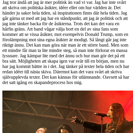
Jag tror ändå att jag är mer politisk än vad vi var. Jag har inte svårt
att skriva om politiska åsikter, idéer eller om hur världen är. Det
händer ju saker hela tiden, så inspirationen finns där hela tiden. Jag
går gärna ut med att jag har en ståndpunkt, att jag är politisk och att
jag inte tänker backa för de åsikterna. Trots det kan det vara en
hårfin gräns. Att band vågar välja bort en del av sina fans som
kommer att se vissa åsikter, mot exempelvis Donald Trump, som en
förolämpning mot sina egna åsikter är modigt. Så långt går jag inte
riktigt ännu. Det kan man göra när man är ett större band. Men som
ett mindre får man ta lite mindre steg, så man inte förlorar en massa
lyssnare. Jag kämpar lite med det ännu och hur man gör det på ett
bra sätt. Möjligheten att skapa igen var svår till en början, men nu
har jag kommit bättre in i det. Jag tänker på texter hela tiden och har
redan idéer till nästa skiva. Däremot kan det vara svårt att skriva
självupplevda texter. Det kan kännas för utlämnande. Oavsett så har
det satt igång en skapandeprocess hos mig.