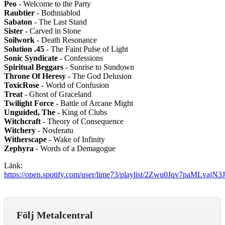
Peo
- Welcome to the Party
Raubtier
- Bothniablod
Sabaton
- The Last Stand
Sister
- Carved in Stone
Soilwork
- Death Resonance
Solution .45
- The Faint Pulse of Light
Sonic Syndicate
- Confessions
Spiritual Beggars
- Sunrise to Sundown
Throne Of Heresy
- The God Delusion
ToxicRose
- World of Confusion
Treat
- Ghost of Graceland
Twilight Force
- Battle of Arcane Might
Unguided, The
- King of Clubs
Witchcraft
- Theory of Consequence
Witchery
- Nosferatu
Witherscape
- Wake of Infinity
Zephyra
- Words of a Demagogue
Länk:
https://open.spotify.com/user/lime73/playlist/2Zwu0Jqv7paMLvajN3
Följ Metalcentral