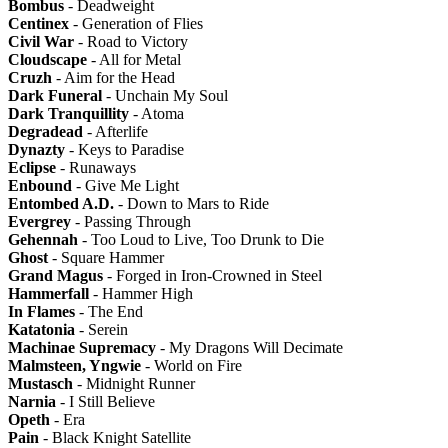
Bombus
- Deadweight
Centinex
- Generation of Flies
Civil War
- Road to Victory
Cloudscape
- All for Metal
Cruzh
- Aim for the Head
Dark Funeral
- Unchain My Soul
Dark Tranquillity
- Atoma
Degradead
- Afterlife
Dynazty
- Keys to Paradise
Eclipse
- Runaways
Enbound
- Give Me Light
Entombed A.D.
- Down to Mars to Ride
Evergrey
- Passing Through
Gehennah
- Too Loud to Live, Too Drunk to Die
Ghost
- Square Hammer
Grand Magus
- Forged in Iron-Crowned in Steel
Hammerfall
- Hammer High
In Flames
- The End
Katatonia
- Serein
Machinae Supremacy
- My Dragons Will Decimate
Malmsteen, Yngwie
- World on Fire
Mustasch
- Midnight Runner
Narnia
- I Still Believe
Opeth
- Era
Pain
- Black Knight Satellite