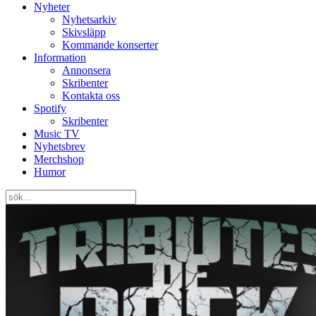
Nyheter
Nyhetsarkiv
Skivsläpp
Kommande konserter
Information
Annonsera
Skribenter
Kontakta oss
Spotify
Skribenter
Music TV
Nyhetsbrev
Merchshop
Humor