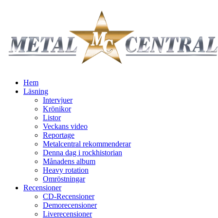
Hem
Läsning
Intervjuer
Krönikor
Listor
Veckans video
Reportage
Metalcentral rekommenderar
Denna dag i rockhistorian
Månadens album
Heavy rotation
Omröstningar
Recensioner
CD-Recensioner
Demorecensioner
Liverecensioner