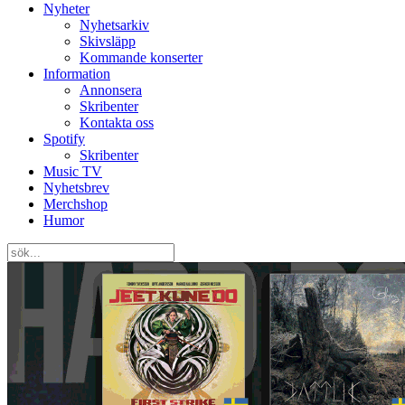
Nyheter
Nyhetsarkiv
Skivsläpp
Kommande konserter
Information
Annonsera
Skribenter
Kontakta oss
Spotify
Skribenter
Music TV
Nyhetsbrev
Merchshop
Humor