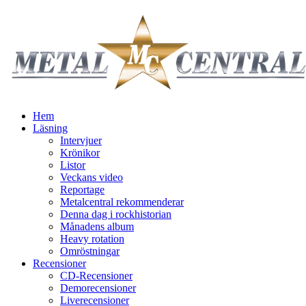
Hem
Läsning
Intervjuer
Krönikor
Listor
Veckans video
Reportage
Metalcentral rekommenderar
Denna dag i rockhistorian
Månadens album
Heavy rotation
Omröstningar
Recensioner
CD-Recensioner
Demorecensioner
Liverecensioner