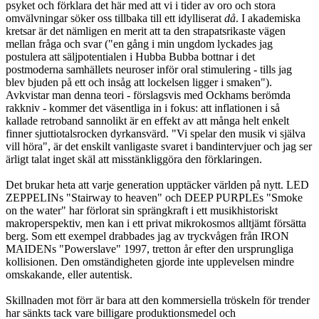
psyket och förklara det här med att vi i tider av oro och stora
omvälvningar söker oss tillbaka till ett idylliserat
då
. I akademiska
kretsar är det nämligen en merit att ta den strapatsrikaste vägen
mellan fråga och svar ("en gång i min ungdom lyckades jag
postulera att säljpotentialen i Hubba Bubba bottnar i det
postmoderna samhällets neuroser inför oral stimulering - tills jag
blev bjuden på ett och insåg att lockelsen ligger i smaken").
Avkvistar man denna teori - förslagsvis med Ockhams berömda
rakkniv - kommer det väsentliga in i fokus: att inflationen i så
kallade retroband sannolikt är en effekt av att många helt enkelt
finner sjuttiotalsrocken dyrkansvärd. "Vi spelar den musik vi själva
vill höra", är det enskilt vanligaste svaret i bandintervjuer och jag ser
ärligt talat inget skäl att misstänkliggöra den förklaringen.
Det brukar heta att varje generation upptäcker världen på nytt. LED
ZEPPELINs "Stairway to heaven" och DEEP PURPLEs "Smoke
on the water" har förlorat sin sprängkraft i ett musikhistoriskt
makroperspektiv, men kan i ett privat mikrokosmos alltjämt försätta
berg. Som ett exempel drabbades jag av tryckvågen från IRON
MAIDENs "Powerslave" 1997, tretton år efter den ursprungliga
kollisionen. Den omständigheten gjorde inte upplevelsen mindre
omskakande, eller autentisk.
Skillnaden mot förr är bara att den kommersiella tröskeln för trender
har sänkts tack vare billigare produktionsmedel och