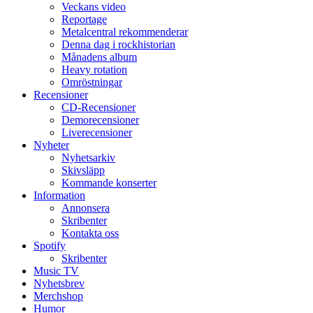
Veckans video
Reportage
Metalcentral rekommenderar
Denna dag i rockhistorian
Månadens album
Heavy rotation
Omröstningar
Recensioner
CD-Recensioner
Demorecensioner
Liverecensioner
Nyheter
Nyhetsarkiv
Skivsläpp
Kommande konserter
Information
Annonsera
Skribenter
Kontakta oss
Spotify
Skribenter
Music TV
Nyhetsbrev
Merchshop
Humor