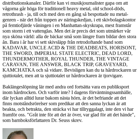
distributionskanaler. Därför kan vi musikjournalister gapa om att
vågorna går höga för traditionell heavy metal, old school-döds,
retrothrash - ja, till och med den en gång så bespottade nu metal-
genren - när det från toppen av näringskedjan, i ett skivbolagskontor
på femtiofjärde våningen i en Manhattan-skyskrapa, mest framstår
som storm i ett vattenglas. Men det är precis det som utmärker vår
nya sköna värld: alla de bäckar små som längre fram bildar den stora
ån. Bara i år har vi sett skivsläpp från retrodoftande band som
KADAVAR, UNCLE ACID & THE DEADBEATS, HORISONT,
THE SWORD, IMPERIAL STATE ELECTRIC, DEAD LORD,
THUNDERMOTHER, ROYAL THUNDER, THE VINTAGE
CARAVAN, THE ANSWER, BLACK TRIP, GRAVEYARD,
KAMCHATKA och så vidare. Bevisligen kan du ta hårdrockaren ur
sjuttiotalet, men att ta sjuttiotalet ur hårdrockaren är tjorvigare.
Baklängeslöpning lär med andra ord fortsätta vara en publiksport
inom hårdrocken. Och varför inte? I dagens förväntningssamhälle,
där lyckan alltid lurar bakom nästa hörn, är det befriande att det
finns motståndsrörelser som predikar att den sanna lyckan är att
beakta, och betrakta, den sträcka vi har tillryggalagt, inte den vi har
framför oss. "Gråt inte för att det är över, var glad för att det hände",
som barnboksförfattaren Dr. Seuss skrev.