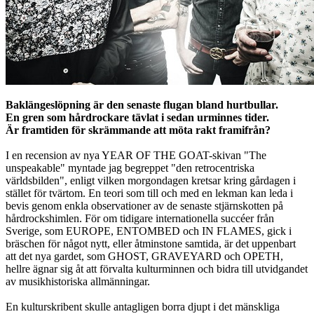
Baklängeslöpning är den senaste flugan bland hurtbullar.
En gren som hårdrockare tävlat i sedan urminnes tider.
Är framtiden för skrämmande att möta rakt framifrån?
I en recension av nya YEAR OF THE GOAT-skivan "The
unspeakable" myntade jag begreppet "den retrocentriska
världsbilden", enligt vilken morgondagen kretsar kring gårdagen i
stället för tvärtom. En teori som till och med en lekman kan leda i
bevis genom enkla observationer av de senaste stjärnskotten på
hårdrockshimlen. För om tidigare internationella succéer från
Sverige, som EUROPE, ENTOMBED och IN FLAMES, gick i
bräschen för något nytt, eller åtminstone samtida, är det uppenbart
att det nya gardet, som GHOST, GRAVEYARD och OPETH,
hellre ägnar sig åt att förvalta kulturminnen och bidra till utvidgandet
av musikhistoriska allmänningar.
En kulturskribent skulle antagligen borra djupt i det mänskliga