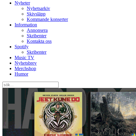
Nyheter
Nyhetsarkiv
Skivsläpp
Kommande konserter
Information
Annonsera
Skribenter
Kontakta oss
Spotify
Skribenter
Music TV
Nyhetsbrev
Merchshop
Humor