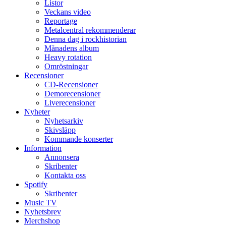
Listor
Veckans video
Reportage
Metalcentral rekommenderar
Denna dag i rockhistorian
Månadens album
Heavy rotation
Omröstningar
Recensioner
CD-Recensioner
Demorecensioner
Liverecensioner
Nyheter
Nyhetsarkiv
Skivsläpp
Kommande konserter
Information
Annonsera
Skribenter
Kontakta oss
Spotify
Skribenter
Music TV
Nyhetsbrev
Merchshop