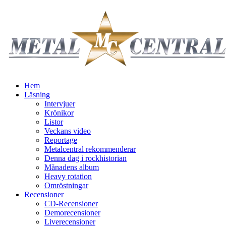
Hem
Läsning
Intervjuer
Krönikor
Listor
Veckans video
Reportage
Metalcentral rekommenderar
Denna dag i rockhistorian
Månadens album
Heavy rotation
Omröstningar
Recensioner
CD-Recensioner
Demorecensioner
Liverecensioner