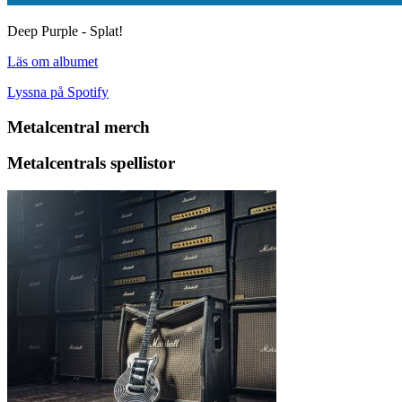
Deep Purple - Splat!
Läs om albumet
Lyssna på Spotify
Metalcentral merch
Metalcentrals spellistor