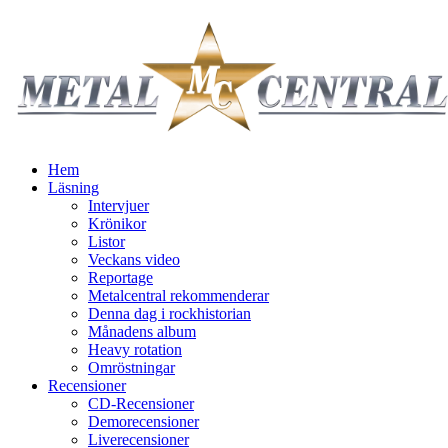
Hem
Läsning
Intervjuer
Krönikor
Listor
Veckans video
Reportage
Metalcentral rekommenderar
Denna dag i rockhistorian
Månadens album
Heavy rotation
Omröstningar
Recensioner
CD-Recensioner
Demorecensioner
Liverecensioner