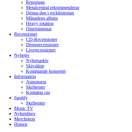
Reportage
Metalcentral rekommenderar
Denna dag i rockhistorian
Månadens album
Heavy rotation
Omröstningar
Recensioner
CD-Recensioner
Demorecensioner
Liverecensioner
Nyheter
Nyhetsarkiv
Skivsläpp
Kommande konserter
Information
Annonsera
Skribenter
Kontakta oss
Spotify
Skribenter
Music TV
Nyhetsbrev
Merchshop
Humor