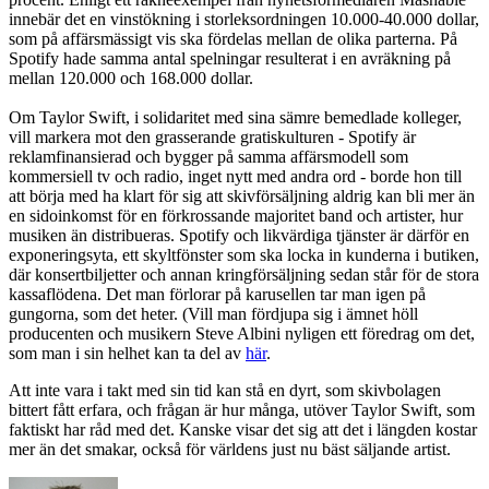
innebär det en vinstökning i storleksordningen 10.000-40.000 dollar,
som på affärsmässigt vis ska fördelas mellan de olika parterna. På
Spotify hade samma antal spelningar resulterat i en avräkning på
mellan 120.000 och 168.000 dollar.
Om Taylor Swift, i solidaritet med sina sämre bemedlade kolleger,
vill markera mot den grasserande gratiskulturen - Spotify är
reklamfinansierad och bygger på samma affärsmodell som
kommersiell tv och radio, inget nytt med andra ord - borde hon till
att börja med ha klart för sig att skivförsäljning aldrig kan bli mer än
en sidoinkomst för en förkrossande majoritet band och artister, hur
musiken än distribueras. Spotify och likvärdiga tjänster är därför en
exponeringsyta, ett skyltfönster som ska locka in kunderna i butiken,
där konsertbiljetter och annan kringförsäljning sedan står för de stora
kassaflödena. Det man förlorar på karusellen tar man igen på
gungorna, som det heter. (Vill man fördjupa sig i ämnet höll
producenten och musikern Steve Albini nyligen ett föredrag om det,
som man i sin helhet kan ta del av
här
.
Att inte vara i takt med sin tid kan stå en dyrt, som skivbolagen
bittert fått erfara, och frågan är hur många, utöver Taylor Swift, som
faktiskt har råd med det. Kanske visar det sig att det i längden kostar
mer än det smakar, också för världens just nu bäst säljande artist.