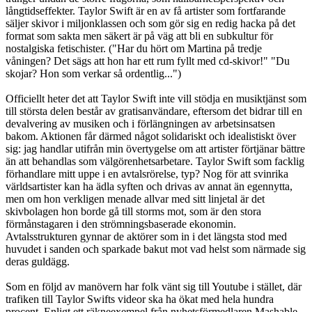
långtidseffekter. Taylor Swift är en av få artister som fortfarande
säljer skivor i miljonklassen och som gör sig en redig hacka på det
format som sakta men säkert är på väg att bli en subkultur för
nostalgiska fetischister. ("Har du hört om Martina på tredje
våningen? Det sägs att hon har ett rum fyllt med cd-skivor!" "Du
skojar? Hon som verkar så ordentlig...")
Officiellt heter det att Taylor Swift inte vill stödja en musiktjänst som
till största delen består av gratisanvändare, eftersom det bidrar till en
devalvering av musiken och i förlängningen av arbetsinsatsen
bakom. Aktionen får därmed något solidariskt och idealistiskt över
sig: jag handlar utifrån min övertygelse om att artister förtjänar bättre
än att behandlas som välgörenhetsarbetare. Taylor Swift som facklig
förhandlare mitt uppe i en avtalsrörelse, typ? Nog för att svinrika
världsartister kan ha ädla syften och drivas av annat än egennytta,
men om hon verkligen menade allvar med sitt linjetal är det
skivbolagen hon borde gå till storms mot, som är den stora
förmånstagaren i den strömningsbaserade ekonomin.
Avtalsstrukturen gynnar de aktörer som in i det längsta stod med
huvudet i sanden och sparkade bakut mot vad helst som närmade sig
deras guldägg.
Som en följd av manövern har folk vänt sig till Youtube i stället, där
trafiken till Taylor Swifts videor ska ha ökat med hela hundra
procent. Enligt ett räkneexempel från nyhetsförmedlaren Mashable