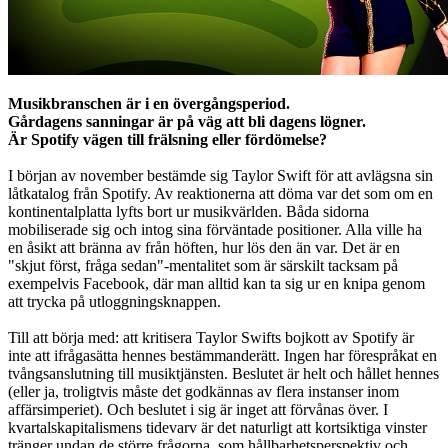
Musikbranschen är i en övergångsperiod.
Gårdagens sanningar är på väg att bli dagens lögner.
Är Spotify vägen till frälsning eller fördömelse?
I början av november bestämde sig Taylor Swift för att avlägsna sin
låtkatalog från Spotify. Av reaktionerna att döma var det som om en
kontinentalplatta lyfts bort ur musikvärlden. Båda sidorna
mobiliserade sig och intog sina förväntade positioner. Alla ville ha
en åsikt att bränna av från höften, hur lös den än var. Det är en
"skjut först, fråga sedan"-mentalitet som är särskilt tacksam på
exempelvis Facebook, där man alltid kan ta sig ur en knipa genom
att trycka på utloggningsknappen.
Till att börja med: att kritisera Taylor Swifts bojkott av Spotify är
inte att ifrågasätta hennes bestämmanderätt. Ingen har förespråkat en
tvångsanslutning till musiktjänsten. Beslutet är helt och hållet hennes
(eller ja, troligtvis måste det godkännas av flera instanser inom
affärsimperiet). Och beslutet i sig är inget att förvånas över. I
kvartalskapitalismens tidevarv är det naturligt att kortsiktiga vinster
tränger undan de större frågorna, som hållbarhetsperspektiv och