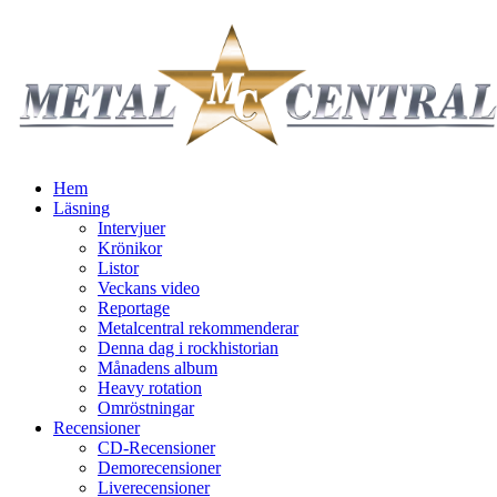
Hem
Läsning
Intervjuer
Krönikor
Listor
Veckans video
Reportage
Metalcentral rekommenderar
Denna dag i rockhistorian
Månadens album
Heavy rotation
Omröstningar
Recensioner
CD-Recensioner
Demorecensioner
Liverecensioner