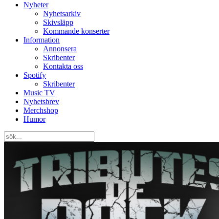
Nyheter
Nyhetsarkiv
Skivsläpp
Kommande konserter
Information
Annonsera
Skribenter
Kontakta oss
Spotify
Skribenter
Music TV
Nyhetsbrev
Merchshop
Humor