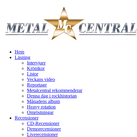
Hem
Läsning
Intervjuer
Krönikor
Listor
Veckans video
Reportage
Metalcentral rekommenderar
Denna dag i rockhistorian
Månadens album
Heavy rotation
Omröstningar
Recensioner
CD-Recensioner
Demorecensioner
Liverecensioner