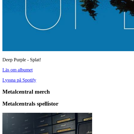
Deep Purple - Splat!
Läs om albumet
Lyssna på Spotify
Metalcentral merch
Metalcentrals spellistor