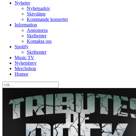
Nyheter
Nyhetsarkiv
Skivsläpp
Kommande konserter
Information
Annonsera
Skribenter
Kontakta oss
Spotify
Skribenter
Music TV
Nyhetsbrev
Merchshop
Humor