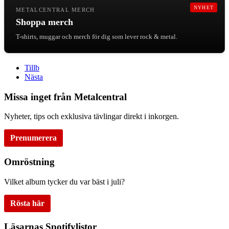
NYHET
METALCENTRAL MERCH
Shoppa merch
T-shirts, muggar och merch för dig som lever rock & metal.
Tillb
Nästa
Missa inget från Metalcentral
Nyheter, tips och exklusiva tävlingar direkt i inkorgen.
Prenumerera
Omröstning
Vilket album tycker du var bäst i juli?
Rösta här
Läsarnas Spotifylistor