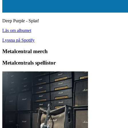
Deep Purple - Splat!
Läs om albumet
Lyssna på Spotify
Metalcentral merch
Metalcentrals spellistor