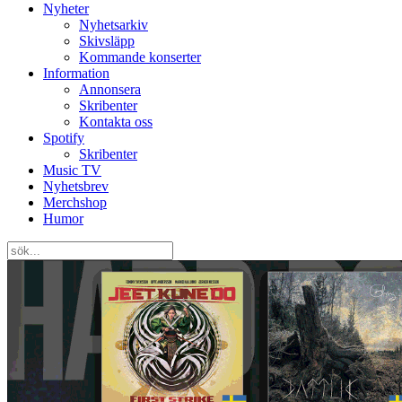
Nyheter
Nyhetsarkiv
Skivsläpp
Kommande konserter
Information
Annonsera
Skribenter
Kontakta oss
Spotify
Skribenter
Music TV
Nyhetsbrev
Merchshop
Humor