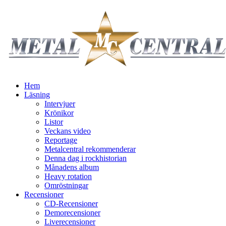
Hem
Läsning
Intervjuer
Krönikor
Listor
Veckans video
Reportage
Metalcentral rekommenderar
Denna dag i rockhistorian
Månadens album
Heavy rotation
Omröstningar
Recensioner
CD-Recensioner
Demorecensioner
Liverecensioner