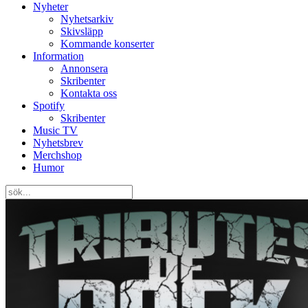
Nyheter
Nyhetsarkiv
Skivsläpp
Kommande konserter
Information
Annonsera
Skribenter
Kontakta oss
Spotify
Skribenter
Music TV
Nyhetsbrev
Merchshop
Humor