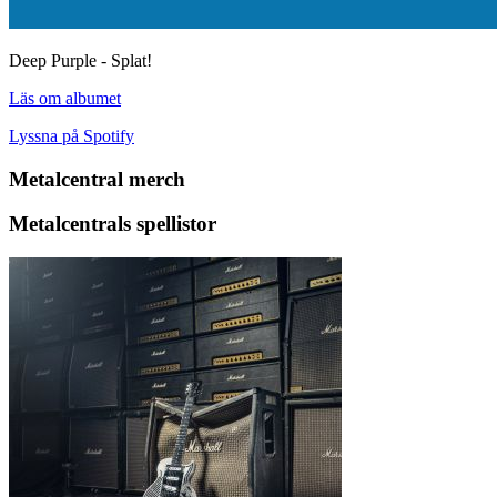
Deep Purple - Splat!
Läs om albumet
Lyssna på Spotify
Metalcentral merch
Metalcentrals spellistor