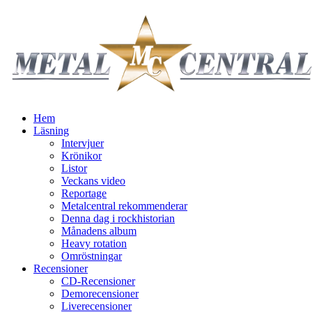
Hem
Läsning
Intervjuer
Krönikor
Listor
Veckans video
Reportage
Metalcentral rekommenderar
Denna dag i rockhistorian
Månadens album
Heavy rotation
Omröstningar
Recensioner
CD-Recensioner
Demorecensioner
Liverecensioner