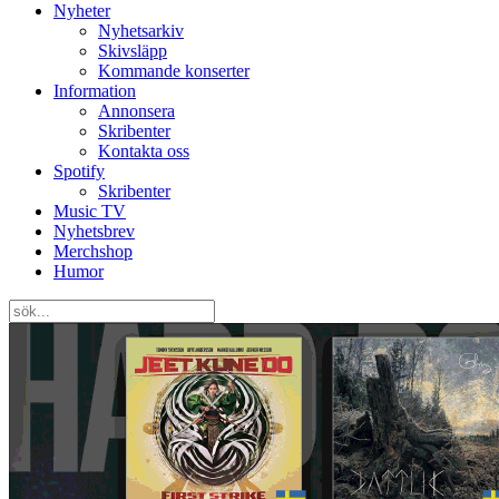
Nyheter
Nyhetsarkiv
Skivsläpp
Kommande konserter
Information
Annonsera
Skribenter
Kontakta oss
Spotify
Skribenter
Music TV
Nyhetsbrev
Merchshop
Humor