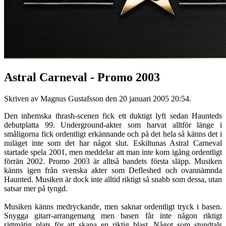
Astral Carneval - Promo 2003
Skriven av Magnus Gustafsson den
20 januari 2005 20:54
.
Den inhemska thrash-scenen fick ett duktigt lyft sedan Haunteds
debutplatta 99. Underground-akter som harvat alltför länge i
småligorna fick ordentligt erkännande och på det hela så känns det i
nuläget inte som det har något slut. Eskiltunas Astral Carneval
startade spela 2001, men meddelar att man inte kom igång ordentligt
förrän 2002. Promo 2003 är alltså bandets första släpp. Musiken
känns igen från svenska akter som Defleshed och ovannämnda
Haunted. Musiken är dock inte alltid riktigt så snabb som dessa, utan
satsar mer på tyngd.
Musiken känns medryckande, men saknar ordentligt tryck i basen.
Snygga gitarr-arrangemang men basen får inte någon riktigt
rättmätig plats för att skapa en riktig blast. Något som stundtals