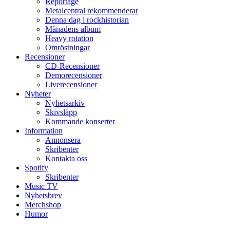
Reportage
Metalcentral rekommenderar
Denna dag i rockhistorian
Månadens album
Heavy rotation
Omröstningar
Recensioner
CD-Recensioner
Demorecensioner
Liverecensioner
Nyheter
Nyhetsarkiv
Skivsläpp
Kommande konserter
Information
Annonsera
Skribenter
Kontakta oss
Spotify
Skribenter
Music TV
Nyhetsbrev
Merchshop
Humor