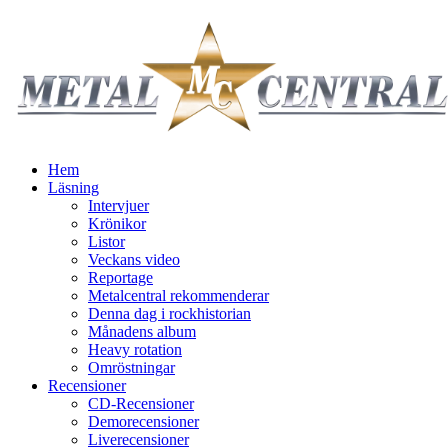
Hem
Läsning
Intervjuer
Krönikor
Listor
Veckans video
Reportage
Metalcentral rekommenderar
Denna dag i rockhistorian
Månadens album
Heavy rotation
Omröstningar
Recensioner
CD-Recensioner
Demorecensioner
Liverecensioner