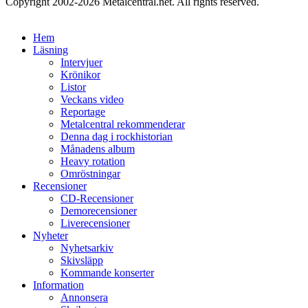
Copyright 2002-2026 Metalcentral.net. All rights reserved.
Hem
Läsning
Intervjuer
Krönikor
Listor
Veckans video
Reportage
Metalcentral rekommenderar
Denna dag i rockhistorian
Månadens album
Heavy rotation
Omröstningar
Recensioner
CD-Recensioner
Demorecensioner
Liverecensioner
Nyheter
Nyhetsarkiv
Skivsläpp
Kommande konserter
Information
Annonsera