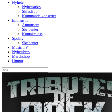
Nyheter
Nyhetsarkiv
Skivsläpp
Kommande konserter
Information
Annonsera
Skribenter
Kontakta oss
Spotify
Skribenter
Music TV
Nyhetsbrev
Merchshop
Humor