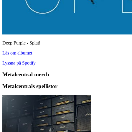
Deep Purple - Splat!
Läs om albumet
Lyssna på Spotify
Metalcentral merch
Metalcentrals spellistor