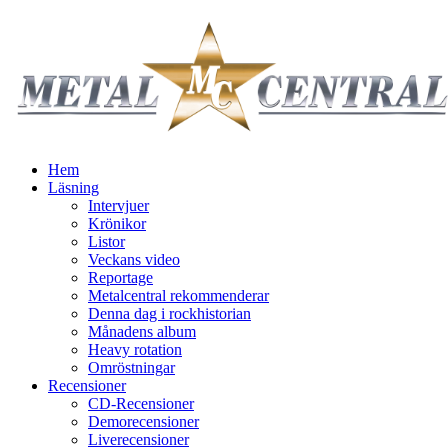
Hem
Läsning
Intervjuer
Krönikor
Listor
Veckans video
Reportage
Metalcentral rekommenderar
Denna dag i rockhistorian
Månadens album
Heavy rotation
Omröstningar
Recensioner
CD-Recensioner
Demorecensioner
Liverecensioner