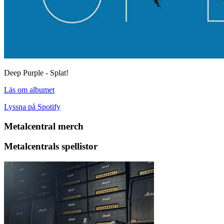
Deep Purple - Splat!
Läs om albumet
Lyssna på Spotify
Metalcentral merch
Metalcentrals spellistor