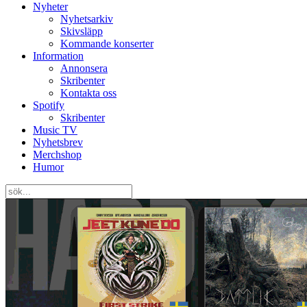
Nyheter
Nyhetsarkiv
Skivsläpp
Kommande konserter
Information
Annonsera
Skribenter
Kontakta oss
Spotify
Skribenter
Music TV
Nyhetsbrev
Merchshop
Humor