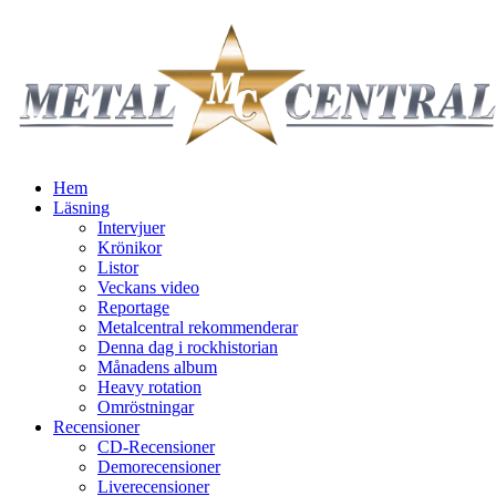
Hem
Läsning
Intervjuer
Krönikor
Listor
Veckans video
Reportage
Metalcentral rekommenderar
Denna dag i rockhistorian
Månadens album
Heavy rotation
Omröstningar
Recensioner
CD-Recensioner
Demorecensioner
Liverecensioner