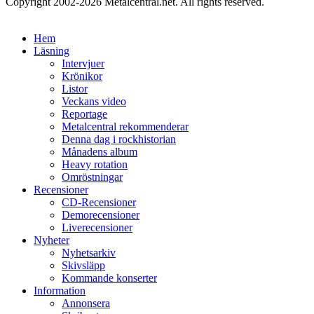
Copyright 2002-2026 Metalcentral.net. All rights reserved.
Hem
Läsning
Intervjuer
Krönikor
Listor
Veckans video
Reportage
Metalcentral rekommenderar
Denna dag i rockhistorian
Månadens album
Heavy rotation
Omröstningar
Recensioner
CD-Recensioner
Demorecensioner
Liverecensioner
Nyheter
Nyhetsarkiv
Skivsläpp
Kommande konserter
Information
Annonsera