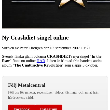
Ny Crashdiet-singel online
Skriven av Peter Lindgren den
03 september 2007 19:59
.
Svensk-finska glamrockarna
CRASHDIET
s nya singel "
In the
Raw
" finns nu online
HÄR
. Låten är hämtad från bandets andra
album "
The Unattractive Revolution
" som släpps 3 oktober.
Följ Metalcentral
Följ oss för nyheter, recensioner, videos, tävlingar och annat från
hårdrockens värld.
Facebook
Instagram