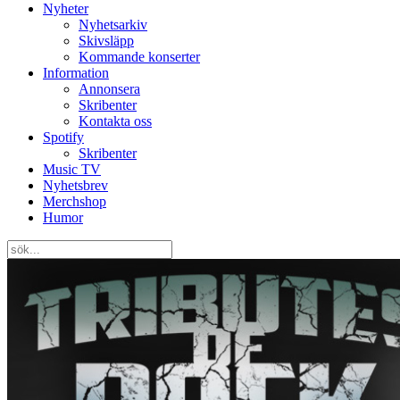
Nyheter
Nyhetsarkiv
Skivsläpp
Kommande konserter
Information
Annonsera
Skribenter
Kontakta oss
Spotify
Skribenter
Music TV
Nyhetsbrev
Merchshop
Humor