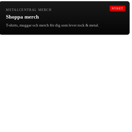
NYHET
METALCENTRAL MERCH
Shoppa merch
T-shirts, muggar och merch för dig som lever rock & metal.