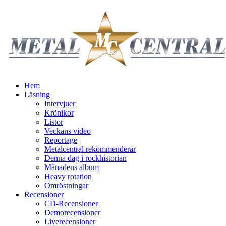
Hem
Läsning
Intervjuer
Krönikor
Listor
Veckans video
Reportage
Metalcentral rekommenderar
Denna dag i rockhistorian
Månadens album
Heavy rotation
Omröstningar
Recensioner
CD-Recensioner
Demorecensioner
Liverecensioner