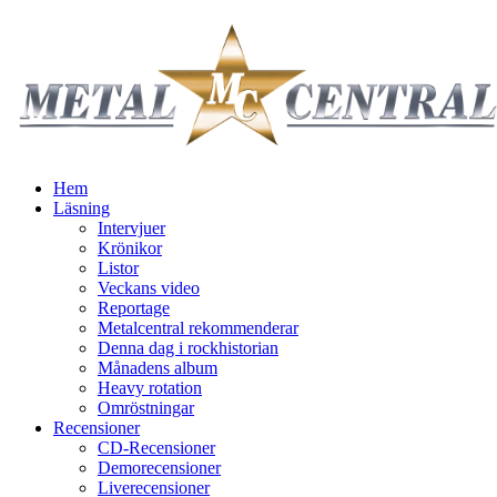
Hem
Läsning
Intervjuer
Krönikor
Listor
Veckans video
Reportage
Metalcentral rekommenderar
Denna dag i rockhistorian
Månadens album
Heavy rotation
Omröstningar
Recensioner
CD-Recensioner
Demorecensioner
Liverecensioner