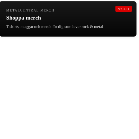
NYHET
METALCENTRAL MERCH
Shoppa merch
T-shirts, muggar och merch för dig som lever rock & metal.