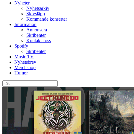
Nyheter
Nyhetsarkiv
Skivsläpp
Kommande konserter
Information
Annonsera
Skribenter
Kontakta oss
Spotify
Skribenter
Music TV
Nyhetsbrev
Merchshop
Humor