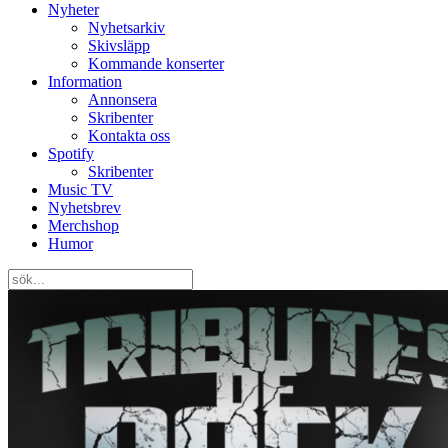
Nyheter
Nyhetsarkiv
Skivsläpp
Kommande konserter
Information
Annonsera
Skribenter
Kontakta oss
Spotify
Skribenter
Music TV
Nyhetsbrev
Merchshop
Humor