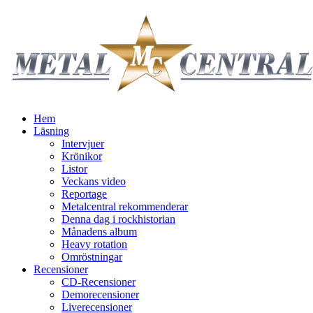
Hem
Läsning
Intervjuer
Krönikor
Listor
Veckans video
Reportage
Metalcentral rekommenderar
Denna dag i rockhistorian
Månadens album
Heavy rotation
Omröstningar
Recensioner
CD-Recensioner
Demorecensioner
Liverecensioner