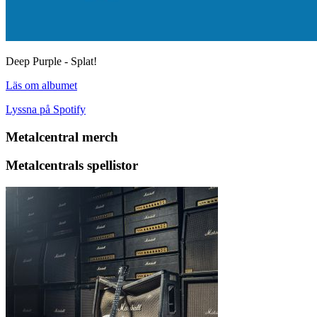
Deep Purple - Splat!
Läs om albumet
Lyssna på Spotify
Metalcentral merch
Metalcentrals spellistor