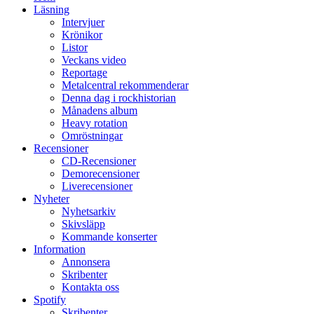
Läsning
Intervjuer
Krönikor
Listor
Veckans video
Reportage
Metalcentral rekommenderar
Denna dag i rockhistorian
Månadens album
Heavy rotation
Omröstningar
Recensioner
CD-Recensioner
Demorecensioner
Liverecensioner
Nyheter
Nyhetsarkiv
Skivsläpp
Kommande konserter
Information
Annonsera
Skribenter
Kontakta oss
Spotify
Skribenter