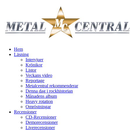
Hem
Läsning
Intervjuer
Krönikor
Listor
Veckans video
Reportage
Metalcentral rekommenderar
Denna dag i rockhistorian
Månadens album
Heavy rotation
Omröstningar
Recensioner
CD-Recensioner
Demorecensioner
Liverecensioner