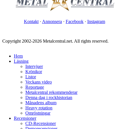
Kontakt
·
Annonsera
·
Facebook
·
Instagram
Copyright 2002-2026 Metalcentral.net. All rights reserved.
Hem
Läsning
Intervjuer
Krönikor
Listor
Veckans video
Reportage
Metalcentral rekommenderar
Denna dag i rockhistorian
Månadens album
Heavy rotation
Omröstningar
Recensioner
CD-Recensioner
Demorecensioner