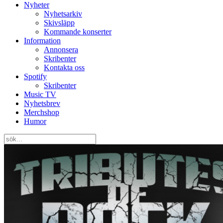
Nyheter
Nyhetsarkiv
Skivsläpp
Kommande konserter
Information
Annonsera
Skribenter
Kontakta oss
Spotify
Skribenter
Music TV
Nyhetsbrev
Merchshop
Humor