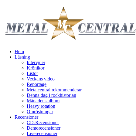
Hem
Läsning
Intervjuer
Krönikor
Listor
Veckans video
Reportage
Metalcentral rekommenderar
Denna dag i rockhistorian
Månadens album
Heavy rotation
Omröstningar
Recensioner
CD-Recensioner
Demorecensioner
Liverecensioner