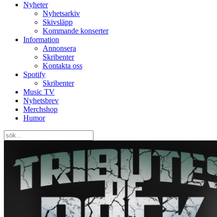
Nyheter
Nyhetsarkiv
Skivsläpp
Kommande konserter
Information
Annonsera
Skribenter
Kontakta oss
Spotify
Skribenter
Music TV
Nyhetsbrev
Merchshop
Humor