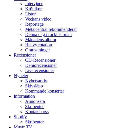
Intervjuer
Krönikor
Listor
Veckans video
Reportage
Metalcentral rekommenderar
Denna dag i rockhistorian
Månadens album
Heavy rotation
Omröstningar
Recensioner
CD-Recensioner
Demorecensioner
Liverecensioner
Nyheter
Nyhetsarkiv
Skivsläpp
Kommande konserter
Information
Annonsera
Skribenter
Kontakta oss
Spotify
Skribenter
Music TV