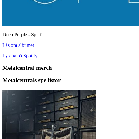
Deep Purple - Splat!
Läs om albumet
Lyssna på Spotify
Metalcentral merch
Metalcentrals spellistor