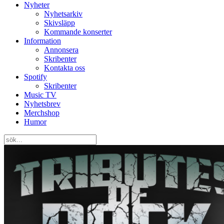
Nyheter
Nyhetsarkiv
Skivsläpp
Kommande konserter
Information
Annonsera
Skribenter
Kontakta oss
Spotify
Skribenter
Music TV
Nyhetsbrev
Merchshop
Humor