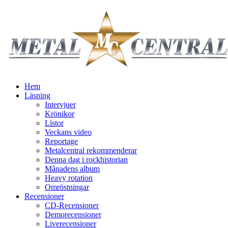
Hem
Läsning
Intervjuer
Krönikor
Listor
Veckans video
Reportage
Metalcentral rekommenderar
Denna dag i rockhistorian
Månadens album
Heavy rotation
Omröstningar
Recensioner
CD-Recensioner
Demorecensioner
Liverecensioner