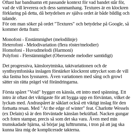
Oftast har bandnamn ett passande kontext för vad bandet står för,
vad de vill leverera och dess sammanhang. Textures är en klockren
förklaring på detta, då betydelsen av själva ordet är både bildlig och
talande.
För om man söker på ordet "Textures" och betydelse på Google, så
kommer detta fram:
Monofoni - Enstämmighet (melodilinje)
Heterofoni - Melodivariation (flera röster/melodier)
Homofoni - Huvudmelodi (Harmoni)
Polyfoni - Flerstämmighet (Oberoende melodier samtidigt)
Det progressiva, känslorytmiska, taktvariationen och de
synthsymfoniska inslagen förstärker klockrent uttrycket som de vill
ska fastna hos lyssnaren. Även variationen med sång och growl
sätter sin rätta prägel vid förändringarna.
Första spåret "Void" bygger en känsla, ett intro med spänning. Ett
intro är oftast det viktigaste för att bygga upp en förväntan, vilket de
lyckats med. Andraspåret är såklart också ett viktigt inslag för den
fortsatta resan. Med "At the edge of winter" feat. Charlotte Wessels
(ex Delain) så är den förväntade känslan bekräftad. Nacken gungar
och foten stampar, precis så som det ska vara. Även med min
trumskadade hjärna, så börjar jag lufttrumma, i tron på att jag ska
kunna lära mig de komplicerade takterna.