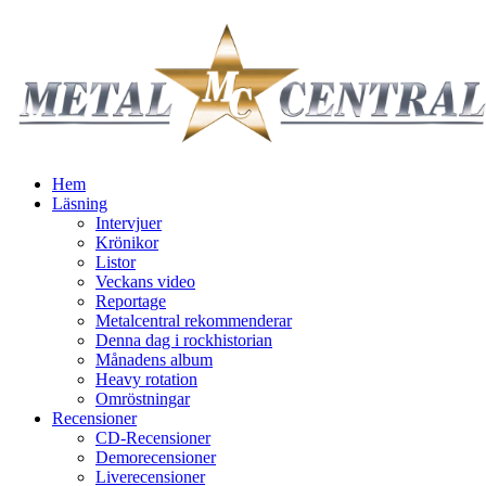
Hem
Läsning
Intervjuer
Krönikor
Listor
Veckans video
Reportage
Metalcentral rekommenderar
Denna dag i rockhistorian
Månadens album
Heavy rotation
Omröstningar
Recensioner
CD-Recensioner
Demorecensioner
Liverecensioner