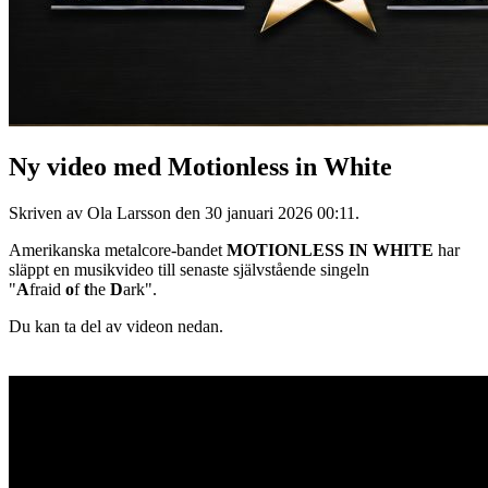
Ny video med Motionless in White
Skriven av Ola Larsson den
30 januari 2026 00:11
.
Amerikanska metalcore-bandet
MOTIONLESS IN WHITE
har
släppt en musikvideo till senaste självstående singeln
"
A
fraid
o
f
t
he
D
ark".
Du kan ta del av videon nedan.