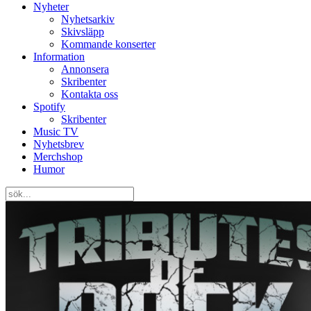
Nyheter
Nyhetsarkiv
Skivsläpp
Kommande konserter
Information
Annonsera
Skribenter
Kontakta oss
Spotify
Skribenter
Music TV
Nyhetsbrev
Merchshop
Humor