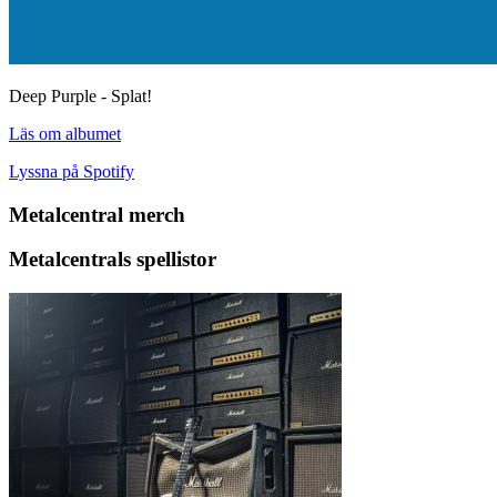
Deep Purple - Splat!
Läs om albumet
Lyssna på Spotify
Metalcentral merch
Metalcentrals spellistor