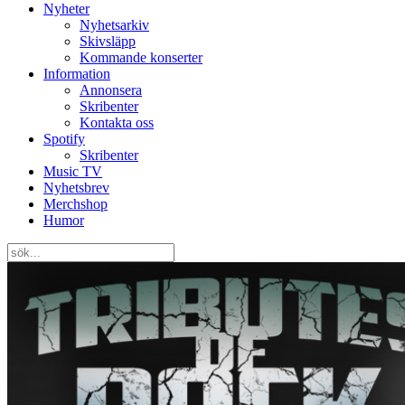
Nyheter
Nyhetsarkiv
Skivsläpp
Kommande konserter
Information
Annonsera
Skribenter
Kontakta oss
Spotify
Skribenter
Music TV
Nyhetsbrev
Merchshop
Humor