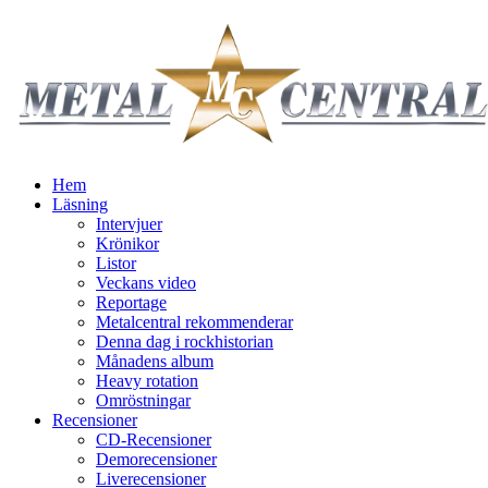
Hem
Läsning
Intervjuer
Krönikor
Listor
Veckans video
Reportage
Metalcentral rekommenderar
Denna dag i rockhistorian
Månadens album
Heavy rotation
Omröstningar
Recensioner
CD-Recensioner
Demorecensioner
Liverecensioner