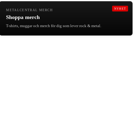
NYHET
METALCENTRAL MERCH
Shoppa merch
T-shirts, muggar och merch för dig som lever rock & metal.