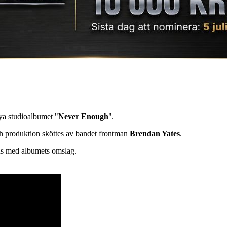
ya studioalbumet "
Never Enough
".
h produktion sköttes av bandet frontman
Brendan Yates
.
mans med albumets omslag.