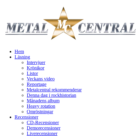
Hem
Läsning
Intervjuer
Krönikor
Listor
Veckans video
Reportage
Metalcentral rekommenderar
Denna dag i rockhistorian
Månadens album
Heavy rotation
Omröstningar
Recensioner
CD-Recensioner
Demorecensioner
Liverecensioner