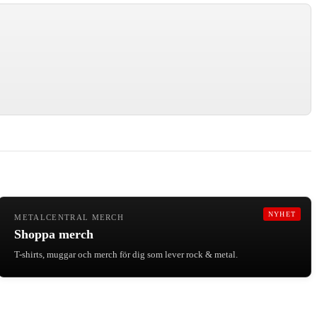
NYHET
METALCENTRAL MERCH
Shoppa merch
T-shirts, muggar och merch för dig som lever rock & metal.