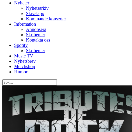
Nyheter
Nyhetsarkiv
Skivsläpp
Kommande konserter
Information
Annonsera
Skribenter
Kontakta oss
Spotify
Skribenter
Music TV
Nyhetsbrev
Merchshop
Humor