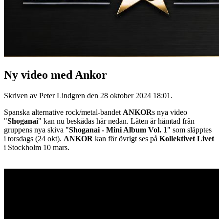
Ny video med Ankor
Skriven av Peter Lindgren den
28 oktober 2024 18:01
.
Spanska alternative rock/metal-bandet
ANKOR
s nya video
"
Shoganai
" kan nu beskådas här nedan. Låten är hämtad från
gruppens nya skiva "
Shoganai - Mini Album Vol. 1
" som släpptes
i torsdags (24 okt).
ANKOR
kan för övrigt ses på
Kollektivet Livet
i Stockholm 10 mars.