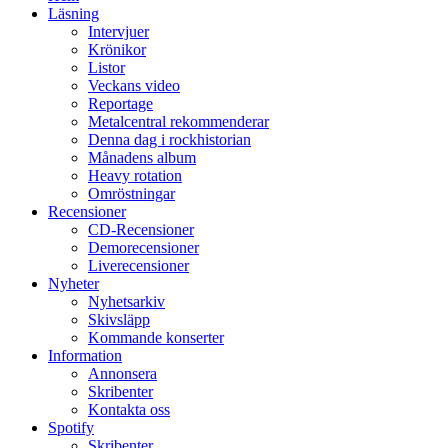
Läsning
Intervjuer
Krönikor
Listor
Veckans video
Reportage
Metalcentral rekommenderar
Denna dag i rockhistorian
Månadens album
Heavy rotation
Omröstningar
Recensioner
CD-Recensioner
Demorecensioner
Liverecensioner
Nyheter
Nyhetsarkiv
Skivsläpp
Kommande konserter
Information
Annonsera
Skribenter
Kontakta oss
Spotify
Skribenter