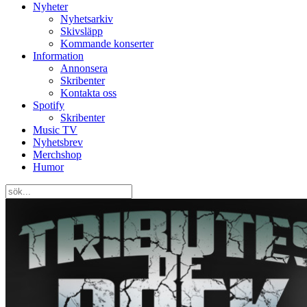
Nyheter
Nyhetsarkiv
Skivsläpp
Kommande konserter
Information
Annonsera
Skribenter
Kontakta oss
Spotify
Skribenter
Music TV
Nyhetsbrev
Merchshop
Humor