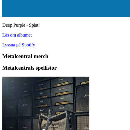
Deep Purple - Splat!
Läs om albumet
Lyssna på Spotify
Metalcentral merch
Metalcentrals spellistor