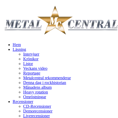
Hem
Läsning
Intervjuer
Krönikor
Listor
Veckans video
Reportage
Metalcentral rekommenderar
Denna dag i rockhistorian
Månadens album
Heavy rotation
Omröstningar
Recensioner
CD-Recensioner
Demorecensioner
Liverecensioner