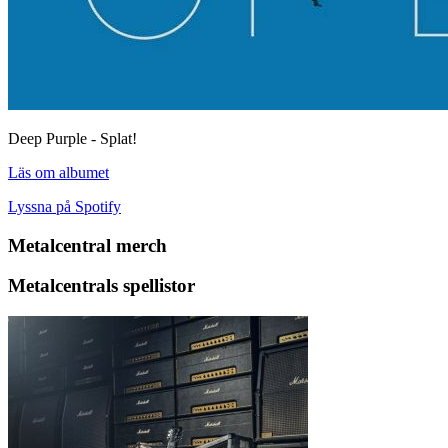
Deep Purple - Splat!
Läs om albumet
Lyssna på Spotify
Metalcentral merch
Metalcentrals spellistor