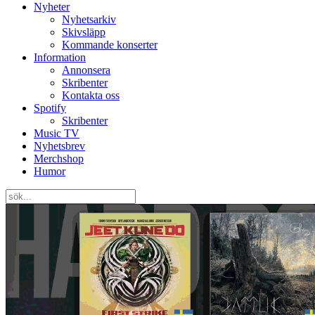
Nyheter
Nyhetsarkiv
Skivsläpp
Kommande konserter
Information
Annonsera
Skribenter
Kontakta oss
Spotify
Skribenter
Music TV
Nyhetsbrev
Merchshop
Humor