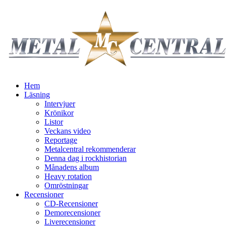
Hem
Läsning
Intervjuer
Krönikor
Listor
Veckans video
Reportage
Metalcentral rekommenderar
Denna dag i rockhistorian
Månadens album
Heavy rotation
Omröstningar
Recensioner
CD-Recensioner
Demorecensioner
Liverecensioner