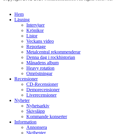
Hem
Läsning
Intervjuer
Krönikor
Listor
Veckans video
Reportage
Metalcentral rekommenderar
Denna dag i rockhistorian
Månadens album
Heavy rotation
Omröstningar
Recensioner
CD-Recensioner
Demorecensioner
Liverecensioner
Nyheter
Nyhetsarkiv
Skivsläpp
Kommande konserter
Information
Annonsera
Skribenter