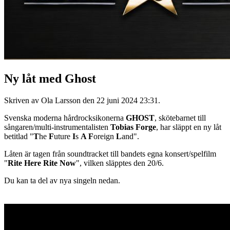
Ny låt med Ghost
Skriven av Ola Larsson den
22 juni 2024 23:31
.
Svenska moderna hårdrocksikonerna
GHOST
, skötebarnet till
sångaren/multi-instrumentalisten
Tobias Forge
, har släppt en ny låt
betitlad "
T
he
F
uture
I
s
A
F
oreign
L
and".
Låten är tagen från soundtracket till bandets egna konsert/spelfilm
"
Rite Here Rite Now
", vilken släpptes den 20/6.
Du kan ta del av nya singeln nedan.