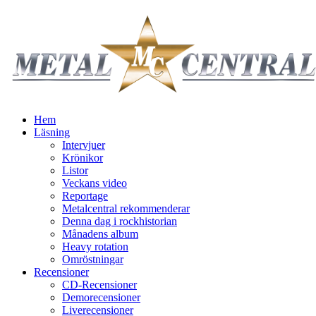
Hem
Läsning
Intervjuer
Krönikor
Listor
Veckans video
Reportage
Metalcentral rekommenderar
Denna dag i rockhistorian
Månadens album
Heavy rotation
Omröstningar
Recensioner
CD-Recensioner
Demorecensioner
Liverecensioner