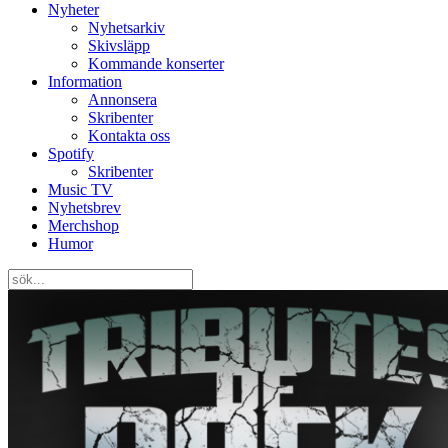
Nyheter
Nyhetsarkiv
Skivsläpp
Kommande konserter
Information
Annonsera
Skribenter
Kontakta oss
Spotify
Skribenter
Music TV
Nyhetsbrev
Merchshop
Humor