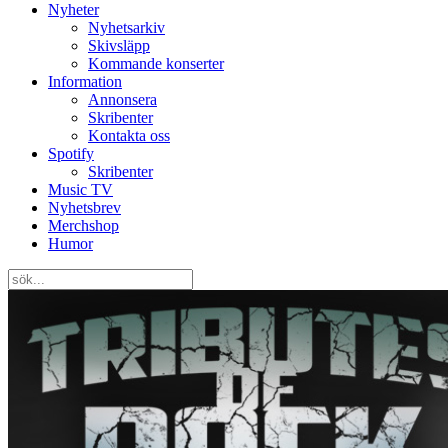
Nyheter
Nyhetsarkiv
Skivsläpp
Kommande konserter
Information
Annonsera
Skribenter
Kontakta oss
Spotify
Skribenter
Music TV
Nyhetsbrev
Merchshop
Humor