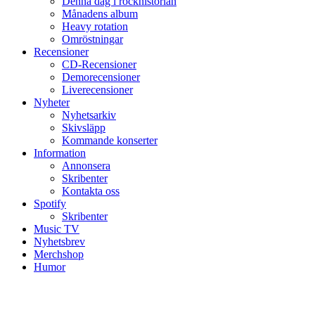
Denna dag i rockhistorian
Månadens album
Heavy rotation
Omröstningar
Recensioner
CD-Recensioner
Demorecensioner
Liverecensioner
Nyheter
Nyhetsarkiv
Skivsläpp
Kommande konserter
Information
Annonsera
Skribenter
Kontakta oss
Spotify
Skribenter
Music TV
Nyhetsbrev
Merchshop
Humor