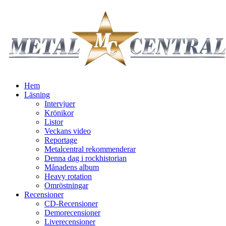
Hem
Läsning
Intervjuer
Krönikor
Listor
Veckans video
Reportage
Metalcentral rekommenderar
Denna dag i rockhistorian
Månadens album
Heavy rotation
Omröstningar
Recensioner
CD-Recensioner
Demorecensioner
Liverecensioner