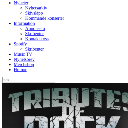
Nyheter
Nyhetsarkiv
Skivsläpp
Kommande konserter
Information
Annonsera
Skribenter
Kontakta oss
Spotify
Skribenter
Music TV
Nyhetsbrev
Merchshop
Humor