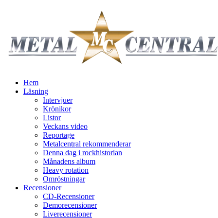
Hem
Läsning
Intervjuer
Krönikor
Listor
Veckans video
Reportage
Metalcentral rekommenderar
Denna dag i rockhistorian
Månadens album
Heavy rotation
Omröstningar
Recensioner
CD-Recensioner
Demorecensioner
Liverecensioner