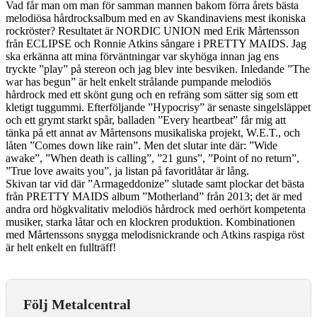
Vad får man om man för samman mannen bakom förra årets bästa
melodiösa hårdrocksalbum med en av Skandinaviens mest ikoniska
rockröster? Resultatet är NORDIC UNION med Erik Mårtensson
från ECLIPSE och Ronnie Atkins sångare i PRETTY MAIDS. Jag
ska erkänna att mina förväntningar var skyhöga innan jag ens
tryckte ”play” på stereon och jag blev inte besviken. Inledande ”The
war has begun” är helt enkelt strålande pumpande melodiös
hårdrock med ett skönt gung och en refräng som sätter sig som ett
kletigt tuggummi. Efterföljande ”Hypocrisy” är senaste singelsläppet
och ett grymt starkt spår, balladen ”Every heartbeat” får mig att
tänka på ett annat av Mårtensons musikaliska projekt, W.E.T., och
låten ”Comes down like rain”. Men det slutar inte där: ”Wide
awake”, ”When death is calling”, ”21 guns”, ”Point of no return”,
”True love awaits you”, ja listan på favoritlåtar är lång.
Skivan tar vid där ”Armageddonize” slutade samt plockar det bästa
från PRETTY MAIDS album ”Motherland” från 2013; det är med
andra ord högkvalitativ melodiös hårdrock med oerhört kompetenta
musiker, starka låtar och en klockren produktion. Kombinationen
med Mårtenssons snygga melodisnickrande och Atkins raspiga röst
är helt enkelt en fullträff!
Följ Metalcentral