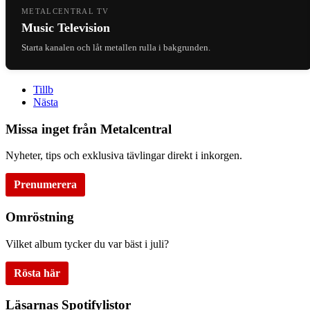
METALCENTRAL TV
Music Television
Starta kanalen och låt metallen rulla i bakgrunden.
Tillb
Nästa
Missa inget från Metalcentral
Nyheter, tips och exklusiva tävlingar direkt i inkorgen.
Prenumerera
Omröstning
Vilket album tycker du var bäst i juli?
Rösta här
Läsarnas Spotifylistor